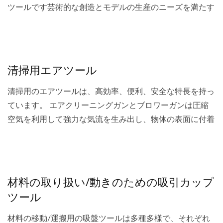
ツールです芸術的な創造とモデルの生産のニーズを満たす
ためのラインとパターンの散布。充填は、装飾やシーリン
グ作業を構築するための優れたアシスタントであるなどで
す。...
清掃用エアツール
清掃用のエアツールは、高効率、便利、安全な特長を持っ
ています。 エアクリーニングガンとブロワーガンは圧縮
空気を利用して強力な気流を生み出し、物体の表面に付着
したほこりや破片を迅速に取り除くことができ、操作が簡
単で使いやすいです；エアダストガンはほこりを吸引して
収集袋に集めることができ、二次汚染を防ぎ、清掃効果を
維持します。...
材料の取り扱い/動きのための吸引カップ
ツール
材料の移動/運搬用の吸盤ツールは多種多様で、それぞれ