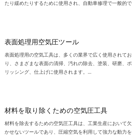
たり緩めたりするために使用され、自動車修理で一般的で
す；空気圧ラチェットレンチは狭いスペースでのネジの締
め付けや緩めに適しています；空気圧ドライバーはネジを
迅速に締めたり緩めたりでき、ライン組立で一般的です；
空気圧油圧リベッターと空気圧キャップガンは、それぞれ
表面処理用空気圧ツール
薄板や強化構造が必要な物体を接続するために使用されま
す；空気圧釘打ち機は物体を迅速に固定することができま
表面処理用の空気工具は、多くの業界で広く使用されてお
す；空気圧C型クリンチングガンはC型クリンチングを取
り、さまざまな表面の清掃、汚れの除去、塗装、研磨、ポ
り付けるために使用され、自動車のシートや家具の組み立
リッシング、仕上げに使用されます。...
てで一般的です；空気圧シリコンガンはシリコンを均等に
塗布し、接着やシーリングに使用されます。
材料を取り除くための空気圧工具
材料を除去するための空気圧工具は、工業生産において欠
かせないツールであり、圧縮空気を利用して強力な動力を