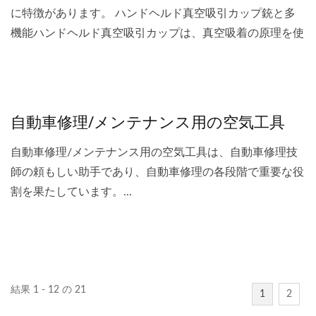
に特徴があります。 ハンドヘルド真空吸引カップ銃と多
機能ハンドヘルド真空吸引カップは、真空吸着の原理を使
用して、さまざまな滑らかな表面に物体をしっかり吸収
し、ガラス、金属シート、石、カートン、パルセルなどの
材料を簡単に運ぶことができます。強度、生産効率、安全
性の向上は、さまざまな産業の材料処理ニーズを満たすこ
自動車修理/メンテナンス用の空気工具
とができます。...
自動車修理/メンテナンス用の空気工具は、自動車修理技
師の頼もしい助手であり、自動車修理の各段階で重要な役
割を果たしています。...
結果 1 - 12 の 21
1
2