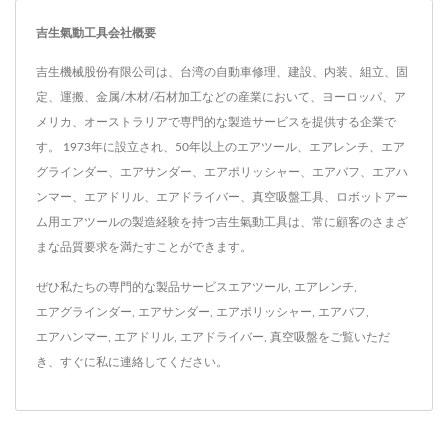
吉生氣動工具会社概要
吉生機械股份有限公司は、台湾の自動車修理、建設、内装、組立、固
定、運搬、金属/木材/石材加工などの産業において、ヨーロッパ、ア
メリカ、オーストラリアで専門的な製造サービスを提供する企業で
す。 1973年に設立され、50年以上のエアツール、エアレンチ、エア
グラインダー、エアサンダー、エアポリッシャー、エアバフ、エアハ
ンマー、エアドリル、エアドライバー、真空吸盤工具、ロボットアー
ム用エアツールの製造経験を持つ吉生氣動工具は、常に顧客のさまざ
まな品質要求を満たすことができます。
ぜひ私たちの専門的な製品サービス
エアツール
,
エアレンチ
,
エアグラインダー
,
エアサンダー
,
エアポリッシャー
,
エアバフ
,
エアハンマー
,
エアドリル
,
エアドライバー
,
真空吸盤
をご覧いただ
き、
すぐに私に連絡してください
。