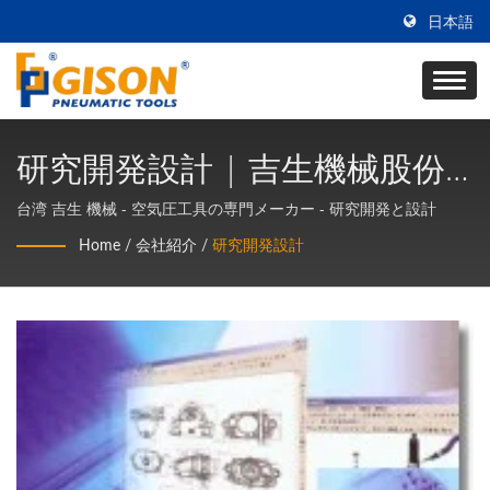
日本語
研究開発設計 | 吉生機械股份
有限公司
台湾 吉生 機械 - 空気圧工具の専門メーカー - 研究開発と設計
Home
/
会社紹介
/
研究開発設計