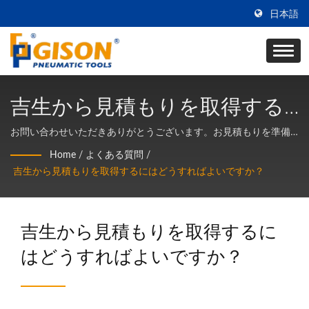
日本語
吉生から見積もりを取得する
にはどうすればよいですか？
お問い合わせいただきありがとうございます。お見積もりを準備
するために、あなたのニーズを私たちのメールボックスに送信し
Home
/
よくある質問
/
てください： gison@seed.net.tw sales@gison.com 以下の情報
吉生から見積もりを取得するにはどうすればよいですか？
を必ず提供してください。そうすれば、できるだけ早く処理でき
ます： 1. 会社名 2. 住所 / 国 3. 電子メール 4. 製品の問い合わせ数
量 通常、私たちはあなたの問い合わせを受け取った後、営業時間
吉生から見積もりを取得するに
内の24時間以内に返信します（休日を除く）。
はどうすればよいですか？