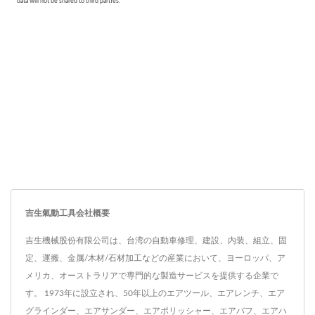
吉生氣動工具会社概要
吉生機械股份有限公司は、台湾の自動車修理、建設、内装、組立、固
定、運搬、金属/木材/石材加工などの産業において、ヨーロッパ、ア
メリカ、オーストラリアで専門的な製造サービスを提供する企業で
す。 1973年に設立され、50年以上のエアツール、エアレンチ、エア
グラインダー、エアサンダー、エアポリッシャー、エアバフ、エアハ