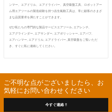
ンマー、エアドリル、エアドライバー、真空吸盤工具、ロボットアー
ム用エアツールの製造経験を持つ吉生氣動工具は、常に顧客のさまざ
まな品質要求を満たすことができます。
ぜひ私たちの専門的な製品サービス
エアツール
,
エアレンチ
,
エアグラインダー
,
エアサンダー
,
エアポリッシャー
,
エアバフ
,
エアハンマー
,
エアドリル
,
エアドライバー
,
真空吸盤
をご覧いただ
き、
すぐに私に連絡してください
。
ご不明な点がございましたら、お
気軽にお問い合わせください
今すぐ連絡 !!