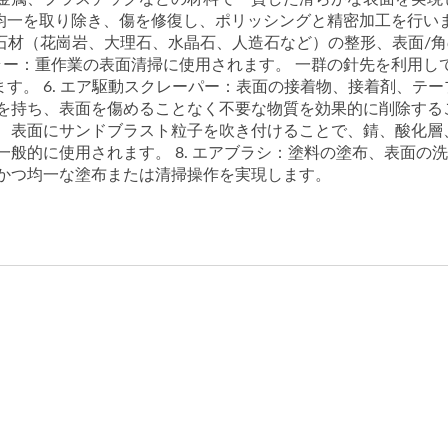
均一を取り除き、傷を修復し、ポリッシングと精密加工を行いま
：石材（花崗岩、大理石、水晶石、人造石など）の整形、表面/
ケーラー：重作業の表面清掃に使用されます。 一群の針先を利用
す。 6. エア駆動スクレーパー：表面の接着物、接着剤、テ
を持ち、表面を傷めることなく不要な物質を効果的に削除するこ
。 表面にサンドブラスト粒子を吹き付けることで、錆、酸化層
一般的に使用されます。 8. エアブラシ：塗料の塗布、表面
速かつ均一な塗布または清掃操作を実現します。