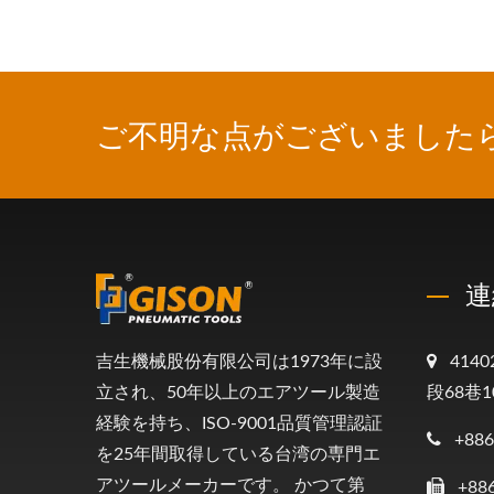
ご不明な点がございました
連
吉生機械股份有限公司は1973年に設
41
立され、50年以上のエアツール製造
段68巷1
経験を持ち、ISO-9001品質管理認証
+886
を25年間取得している台湾の専門エ
アツールメーカーです。 かつて第
+88