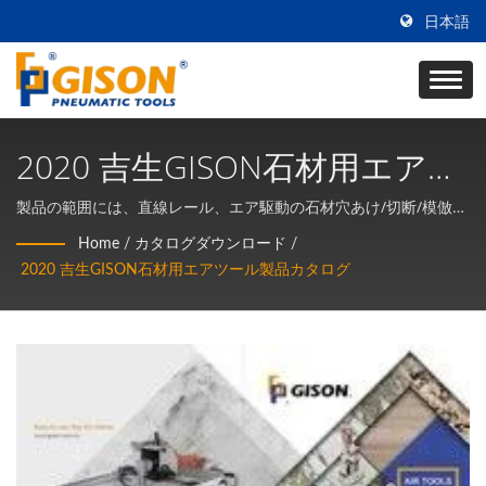
日本語
2020 吉生GISON石材用エアツ
ール製品カタログ
製品の範囲には、直線レール、エア駆動の石材穴あけ/切断/模倣形
状の溝切り機、ハンドヘルドエアドリル（小型穴あけ機）、湿式
Home
/
カタログダウンロード
/
エア研磨成形機、エア水研磨機、湿式エア切断機、エアバリ取り
2020 吉生GISON石材用エアツール製品カタログ
機、エア直角ポリッシャー、エア彫刻工具、板材接着補助工具お
よび吸盤など、さまざまな石材用エアツールが含まれています。