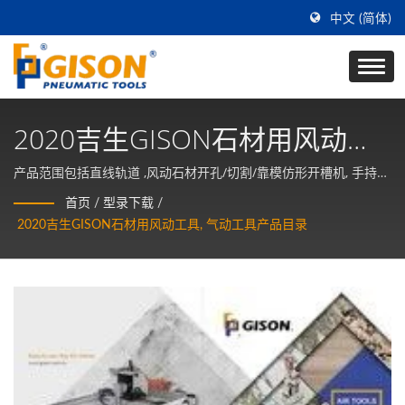
中文 (简体)
2020吉生GISON石材用风动工
具, 气动工具产品目录
产品范围包括直线轨道 ,风动石材开孔/切割/靠模仿形开槽机, 手持式
风动钻床(小型开孔机), 湿式风动磨边成形机,风动水磨机, 湿式风动切
首页
/
型录下载
/
割机,风动倒角机,风动直角抛光机,风动雕刻工具, 板材黏合辅助工具
2020吉生GISON石材用风动工具, 气动工具产品目录
及吸盘...等各种石材用风动工具, 气动工具。