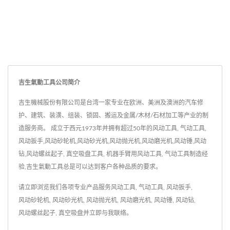
吉生氣動工具公司简介
吉生機械股份有限公司是台湾一家专业在欧洲、美洲及澳洲的汽车修
护、建筑、装潢、组装、锁固、搬运及金属/木材/石材加工等产业的制
造服务商。 成立于西元1973年并拥有超过50年的风动工具, 气动工具,
风动扳手,风动砂轮机,风动砂光机,风动抛光机,风动磨光机,风动锤,风动
钻,风动螺丝起子, 真空吸盘工具, 机器手臂用风动工具, 气动工具制造经
验,吉生氣動工具总是可以达到客户各种品质的要求。
请立即浏览我们各项专业产品服务
风动工具, 气动工具
,
风动扳手
,
风动砂轮机
,
风动砂光机
,
风动抛光机
,
风动磨光机
,
风动锤
,
风动钻
,
风动螺丝起子
,
真空吸盘
并
立即与我联络
。