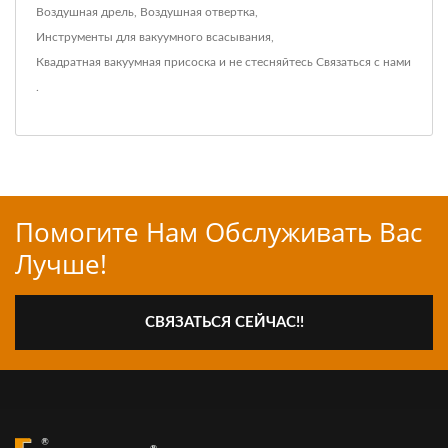
Воздушная дрель
,
Воздушная отвертка
,
Инструменты для вакуумного всасывания
,
Квадратная вакуумная присоска
и не стесняйтесь
Связаться с нами
.
Помогите Нам Обслуживать Вас
Лучше!
СВЯЗАТЬСЯ СЕЙЧАС!!