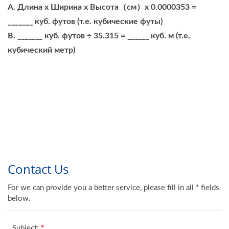
A. Длина x Ширина x Высота（см）x 0.0000353 =
_______ куб. футов (т.е. кубические футы)
B. _______ куб. футов ÷ 35.315 = ______ куб. м (т.е.
кубический метр)