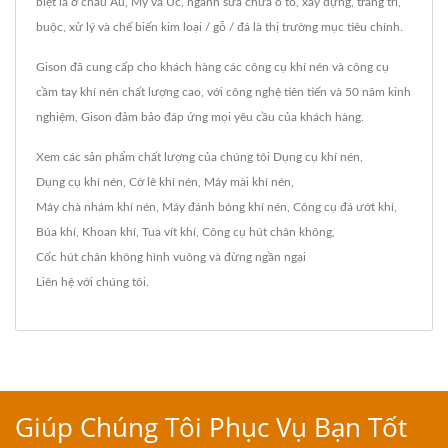
biệt là ở châu Âu, Mỹ và Úc, ngành sửa chữa ô tô, xây dựng, trang trí,
buộc, xử lý và chế biến kim loại / gỗ / đá là thị trường mục tiêu chính.
Gison đã cung cấp cho khách hàng các công cụ khí nén và công cụ
cầm tay khí nén chất lượng cao, với công nghệ tiên tiến và 50 năm kinh
nghiệm, Gison đảm bảo đáp ứng mọi yêu cầu của khách hàng.
Xem các sản phẩm chất lượng của chúng tôi
Dụng cụ khí nén
,
Dụng cụ khí nén
,
Cờ lê khí nén
,
Máy mài khí nén
,
Máy chà nhám khí nén
,
Máy đánh bóng khí nén
,
Công cụ đá ướt khí
,
Búa khí
,
Khoan khí
,
Tua vít khí
,
Công cụ hút chân không
,
Cốc hút chân không hình vuông
và đừng ngần ngại
Liên hệ với chúng tôi
.
Giúp Chúng Tôi Phục Vụ Bạn Tốt