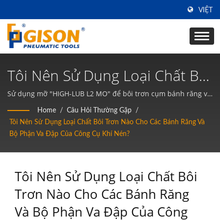
VIỆT
Tôi Nên Sử Dụng Loại Chất Bôi
Trơn Nào Cho Các Bánh Răng
Sử dụng mỡ "HIGH-LUB L2 MO" để bôi trơn cụm bánh răng và
cụm va đập của công cụ khí khi sử dụng công cụ khí lần đầu
Và Bộ Phận Va Đập Của Công
Home
/
Câu Hỏi Thường Gặp
/
tiên và mỗi 2 tuần.
Tôi Nên Sử Dụng Loại Chất Bôi Trơn Nào Cho Các Bánh Răng Và
Cụ Khí Nén? | Nhà Sản Xuất
Bộ Phận Va Đập Của Công Cụ Khí Nén?
Dụng Cụ Khí Nén Và Dụng Cụ
Cầm Tay Khí Nén Tại Đài Loan
Tôi Nên Sử Dụng Loại Chất Bôi
| Gison
Trơn Nào Cho Các Bánh Răng
Và Bộ Phận Va Đập Của Công