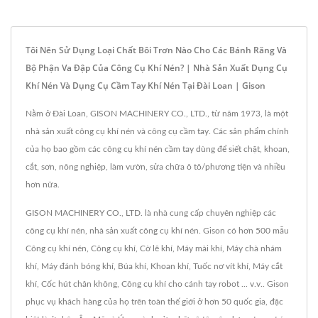
Tôi Nên Sử Dụng Loại Chất Bôi Trơn Nào Cho Các Bánh Răng Và
Bộ Phận Va Đập Của Công Cụ Khí Nén? | Nhà Sản Xuất Dụng Cụ
Khí Nén Và Dụng Cụ Cầm Tay Khí Nén Tại Đài Loan | Gison
Nằm ở Đài Loan, GISON MACHINERY CO., LTD., từ năm 1973, là một
nhà sản xuất công cụ khí nén và công cụ cầm tay. Các sản phẩm chính
của họ bao gồm các công cụ khí nén cầm tay dùng để siết chặt, khoan,
cắt, sơn, nông nghiệp, làm vườn, sửa chữa ô tô/phương tiện và nhiều
hơn nữa.
GISON MACHINERY CO., LTD. là nhà cung cấp chuyên nghiệp các
công cụ khí nén, nhà sản xuất công cụ khí nén. Gison có hơn 500 mẫu
Công cụ khí nén, Công cụ khí, Cờ lê khí, Máy mài khí, Máy chà nhám
khí, Máy đánh bóng khí, Búa khí, Khoan khí, Tuốc nơ vít khí, Máy cắt
khí, Cốc hút chân không, Công cụ khí cho cánh tay robot ... v.v.. Gison
phục vụ khách hàng của họ trên toàn thế giới ở hơn 50 quốc gia, đặc