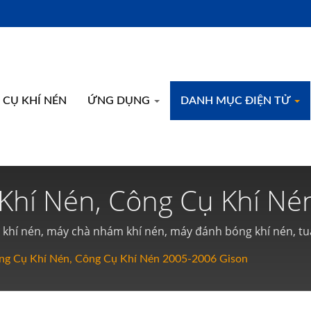
CỤ KHÍ NÉN
ỨNG DỤNG
DANH MỤC ĐIỆN TỬ
hí Nén, Công Cụ Khí Né
g Cụ Khí Nén Và Công Cụ
hí nén, máy chà nhám khí nén, máy đánh bóng khí nén, tua 
 khí nén, cưa khí nén, dũa khí nén, máy cắt khí nén, máy bấ
g Cụ Khí Nén, Công Cụ Khí Nén 2005-2006 Gison
 cụ khí nén.