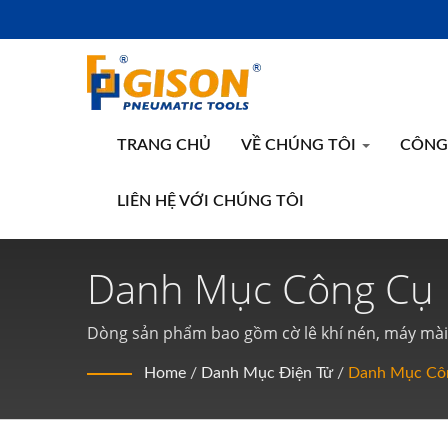
TRANG CHỦ
VỀ CHÚNG TÔI
CÔNG 
LIÊN HỆ VỚI CHÚNG TÔI
Danh Mục Công Cụ K
| Nhà Sản Xuất Côn
Dòng sản phẩm bao gồm cờ lê khí nén, máy mài k
làm sạch kim khí nén, máy bắn đinh khí nén, dao
Lượng Cao | Gison
Home
/
Danh Mục Điện Tử
/
Danh Mục Côn
gắn kết khí nén ... và các phụ kiện khác của dụng