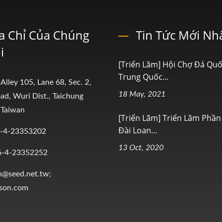
a Chỉ Của Chúng
Tin Tức Mới Nh
i
[Triển Lãm] Hội Chợ Đá Quố
Trung Quốc...
 Alley 105, Lane 68, Sec. 2,
18 May, 2021
ad, Wuri Dist., Taichung
 Taiwan
[Triển Lãm] Triển Lãm Phầ
Đài Loan...
-4-23353202
13 Oct, 2020
6-4-23352252
n@seed.net.tw;
ison.com