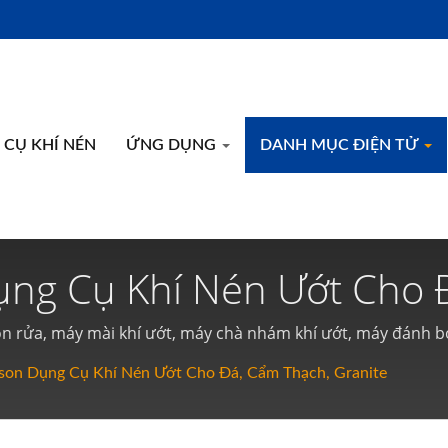
CỤ KHÍ NÉN
ỨNG DỤNG
DANH MỤC ĐIỆN TỬ
ng Cụ Khí Nén Ướt Cho 
Xuất Công Cụ Khí Nén Và
 rửa, máy mài khí ướt, máy chà nhám khí ướt, máy đánh bón
hụ đánh bóng góc 90 độ, búa khí, kẹp góc, máy định hình mối 
ison
son Dụng Cụ Khí Nén Ướt Cho Đá, Cẩm Thạch, Granite