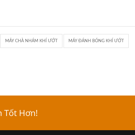
MÁY CHÀ NHÁM KHÍ ƯỚT
MÁY ĐÁNH BÓNG KHÍ ƯỚT
n Tốt Hơn!