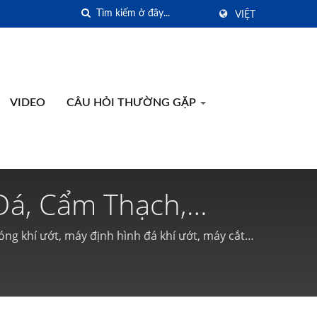
VIỆT
VIDEO
CÂU HỎI THƯỜNG GẶP
Đá, Cẩm Thạch,
 Công Cụ Cầm Tay
g khí ướt, máy định hình đá khí ướt, máy cắt
nối ... v.v.