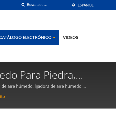
ESPAÑOL
CATÁLOGO ELECTRÓNICO
VIDEOS
do Para Piedra,
as Neumáticas Y
 de aire húmedo, lijadora de aire húmedo,
, sierra de corte de aire húmedo,
n
ito
0 grados, martillo neumático, abrazadera de