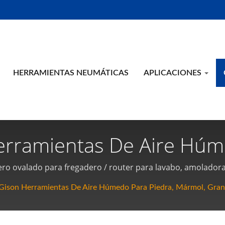
HERRAMIENTAS NEUMÁTICAS
APLICACIONES
rramientas De Aire Húme
Fabricante De Herramient
ro ovalado para fregadero / router para lavabo, amoladora
ire húmedo, máquina de perfilado de bordes de aire húmedo
e De Alta Calidad | Giso
ison Herramientas De Aire Húmedo Para Piedra, Mármol, Gran
uxiliar de biselado, base auxiliar de pulido de bordes a 9