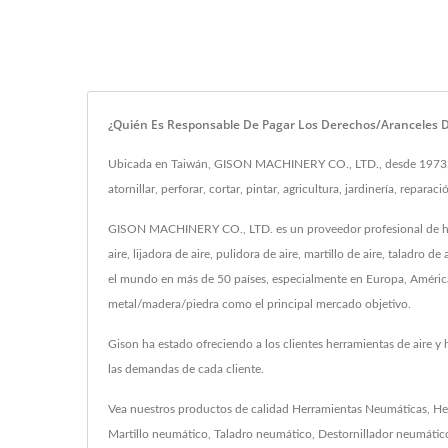
¿Quién Es Responsable De Pagar Los Derechos/aranceles 
Ubicada en Taiwán, GISON MACHINERY CO., LTD., desde 1973, es u
atornillar, perforar, cortar, pintar, agricultura, jardinería, repar
GISON MACHINERY CO., LTD. es un proveedor profesional de herr
aire, lijadora de aire, pulidora de aire, martillo de aire, taladro d
el mundo en más de 50 países, especialmente en Europa, América 
metal/madera/piedra como el principal mercado objetivo.
Gison ha estado ofreciendo a los clientes herramientas de aire 
las demandas de cada cliente.
Vea nuestros productos de calidad
Herramientas Neumáticas
,
He
Martillo neumático
,
Taladro neumático
,
Destornillador neumátic