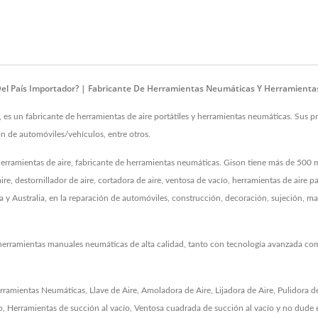
Del País Importador? | Fabricante De Herramientas Neumáticas Y Herramient
n fabricante de herramientas de aire portátiles y herramientas neumáticas. Sus prod
ación de automóviles/vehículos, entre otros.
amientas de aire, fabricante de herramientas neumáticas. Gison tiene más de 500 mo
e aire, destornillador de aire, cortadora de aire, ventosa de vacío, herramientas de aire 
y Australia, en la reparación de automóviles, construcción, decoración, sujeción, ma
y herramientas manuales neumáticas de alta calidad, tanto con tecnología avanzada co
rramientas Neumáticas
,
Llave de Aire
,
Amoladora de Aire
,
Lijadora de Aire
,
Pulidora d
o
,
Herramientas de succión al vacío
,
Ventosa cuadrada de succión al vacío
y no dude