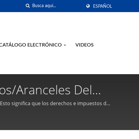
ESPAÑOL
CATÁLOGO ELECTRÓNICO
VIDEOS
os/aranceles Del
tas Neumáticas Y
 Esto significa que los derechos e impuestos del
.
án | Gison