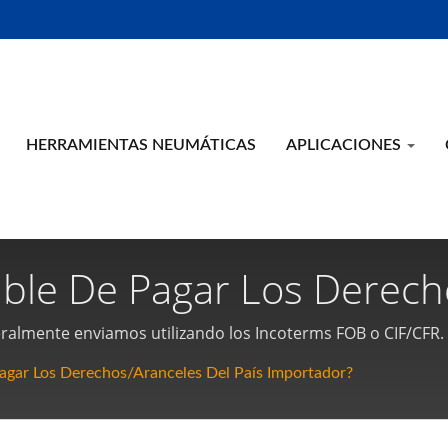
HERRAMIENTAS NEUMÁTICAS
APLICACIONES
ble De Pagar Los Derech
 Fabricante De Herramien
eneralmente enviamos utilizando los Incoterms FOB o CIF/CFR.
rador para pagar a la aduana local o al agente de aduanas
les Neumáticas De Taiw
agar Los Derechos/aranceles Del País Importador?