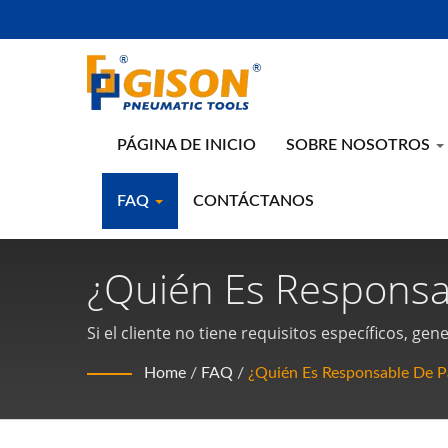
PÁGINA DE INICIO
SOBRE NOSOTROS
FAQ
CONTÁCTANOS
¿Quién Es Responsa
País Importador? |
Si el cliente no tiene requisitos específicos, g
país importador serán responsabilidad del comp
Herramientas Manua
Home
/
FAQ
/
¿Quién Es Responsable De P