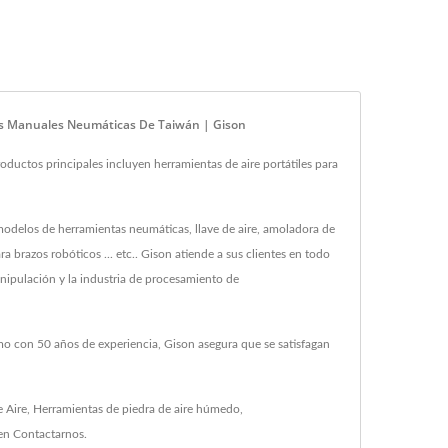
as Manuales Neumáticas De Taiwán | Gison
uctos principales incluyen herramientas de aire portátiles para
delos de herramientas neumáticas, llave de aire, amoladora de
para brazos robóticos ... etc.. Gison atiende a sus clientes en todo
nipulación y la industria de procesamiento de
mo con 50 años de experiencia, Gison asegura que se satisfagan
e Aire
,
Herramientas de piedra de aire húmedo
,
 en
Contactarnos
.