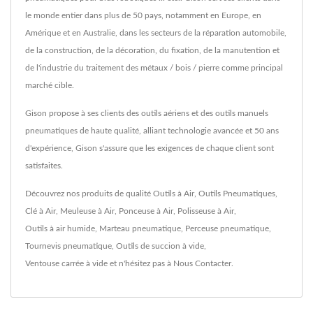
le monde entier dans plus de 50 pays, notamment en Europe, en
Amérique et en Australie, dans les secteurs de la réparation automobile,
de la construction, de la décoration, du fixation, de la manutention et
de l'industrie du traitement des métaux / bois / pierre comme principal
marché cible.
Gison propose à ses clients des outils aériens et des outils manuels
pneumatiques de haute qualité, alliant technologie avancée et 50 ans
d'expérience, Gison s'assure que les exigences de chaque client sont
satisfaites.
Découvrez nos produits de qualité
Outils à Air
,
Outils Pneumatiques
,
Clé à Air
,
Meuleuse à Air
,
Ponceuse à Air
,
Polisseuse à Air
,
Outils à air humide
,
Marteau pneumatique
,
Perceuse pneumatique
,
Tournevis pneumatique
,
Outils de succion à vide
,
Ventouse carrée à vide
et n'hésitez pas à
Nous Contacter
.