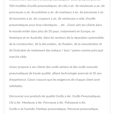
500 modèles d'outils pneumatiques, de clés à air, de meuleuses à air, de
ponceuses à air, de polishers à air, de marteaux à air, de perceuses à air,
de tournevis à air, de coupeurs à air, de ventouses à vide, d'outils
pneumatiques pour bras robotiques ... etc.. Gison sert ses clients dans
le monde entier dans plus de 50 pays, notamment en Europe, en
Amérique et en Australie, dans les secteurs de la réparation automobile,
de la construction, de la décoration, du fixation, de la manutention et
de l'industrie du traitement des métaux / bois / pierre comme principal
marché cible.
Gison propose à ses clients des outils aériens et des outils manuels
pneumatiques de haute qualité, alliant technologie avancée et 50 ans
d'expérience, Gison s'assure que les exigences de chaque client sont
satisfaites.
Découvrez nos produits de qualité
Outils à Air
,
Outils Pneumatiques
,
Clé à Air
,
Meuleuse à Air
,
Ponceuse à Air
,
Polisseuse à Air
,
Outils à air humide
,
Marteau pneumatique
,
Perceuse pneumatique
,