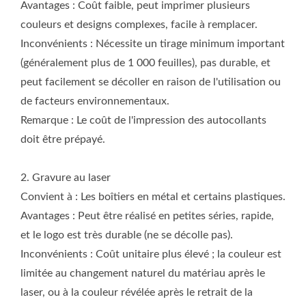
Avantages : Coût faible, peut imprimer plusieurs
intégré au produit, ne nécessite aucun processus
couleurs et designs complexes, facile à remplacer.
supplémentaire, offre une grande durabilité et ne se décolle
pas. Inconvénients : Convient uniquement pour le plastique
Inconvénients : Nécessite un tirage minimum important
ou le métal sous pression ; coût de développement du moule
(généralement plus de 1 000 feuilles), pas durable, et
élevé ; nécessite un volume de production minimum
peut facilement se décoller en raison de l'utilisation ou
important (plus de 1 000 unités), ce qui le rend inadapté aux
de facteurs environnementaux.
petites commandes. (Si le moule a une position de logo
Remarque : Le coût de l'impression des autocollants
interchangeable, les frais de moule pour le logo sont
doit être prépayé.
inférieurs ; sinon, le coût du moule principal est très élevé.)
Remarque : Le coût du moule et la quantité de production du
boîtier doivent être prépayés. Recommandation : Le choix de
2. Gravure au laser
la méthode de marque dépend de votre quantité de
Convient à : Les boîtiers en métal et certains plastiques.
commande, de votre budget, du positionnement de la marque
Avantages : Peut être réalisé en petites séries, rapide,
et de la durabilité requise du logo. Nous vous recommandons
et le logo est très durable (ne se décolle pas).
de nous fournir le modèle de produit et votre quantité
Inconvénients : Coût unitaire plus élevé ; la couleur est
d'achat estimée afin que nous puissions vous offrir un devis
plus précis et des conseils spécifiques. Email :
limitée au changement naturel du matériau après le
gison@seed.net.tw ; sales@gison.com
laser, ou à la couleur révélée après le retrait de la