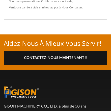
Tournevis pneumatique
,
Outils de succion à vide
,
Ventouse carrée à vide
et n'hésitez pas à
Nous Contacter
.
Aidez-Nous À Mieux Vous Servir!
CONTACTEZ-NOUS MAINTENANT !!
GISON MACHINERY CO., LTD. a plus de 50 ans