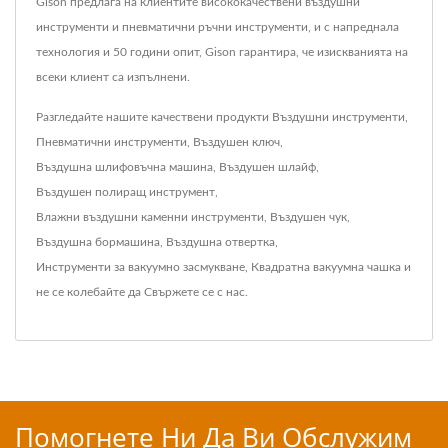
Gison предлага на клиентите висококачествени въздушни
инструменти и пневматични ръчни инструменти, и с напреднала
технология и 50 години опит, Gison гарантира, че изискванията на
всеки клиент са изпълнени.
Разгледайте нашите качествени продукти
Въздушни инструменти
,
Пневматични инструменти
,
Въздушен ключ
,
Въздушна шлифовъчна машина
,
Въздушен шлайф
,
Въздушен полиращ инструмент
,
Влажни въздушни каменни инструменти
,
Въздушен чук
,
Въздушна бормашина
,
Въздушна отвертка
,
Инструменти за вакуумно засмукване
,
Квадратна вакуумна чашка
и
не се колебайте да
Свържете се с нас
.
Помогнете Ни Да Ви Обслужим