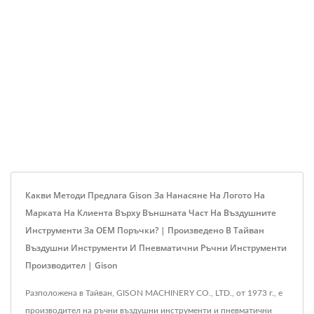
Какви Методи Предлага Gison За Нанасяне На Логото На
Марката На Клиента Върху Външната Част На Въздушните
Инструменти За OEM Поръчки? | Произведено В Тайван
Въздушни Инструменти И Пневматични Ръчни Инструменти
Производител | Gison
Разположена в Тайван, GISON MACHINERY CO., LTD., от 1973 г., е
производител на ръчни въздушни инструменти и пневматични