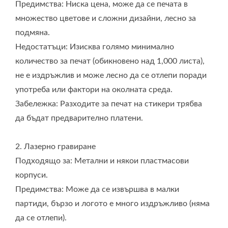
Предимства: Ниска цена, може да се печата в
(Формиране) Подходящо за: Пластмасови или отляти
множество цветове и сложни дизайни, лесно за
метални корпуси. Предимства: Логото е интегрирано с
продукта, не изисква допълнителен процес, осигурява
подмяна.
висока издръжливост и няма да се отлепи. Недостатъци:
Недостатъци: Изисква голямо минимално
Подходящо само за пластмаса или отлята метална сплав;
количество за печат (обикновено над 1,000 листа),
високи разходи за разработка на матрици; изисква голямо
не е издръжлив и може лесно да се отлепи поради
минимално производство (над 1,000 единици), което го
употреба или фактори на околната среда.
прави неподходящо за малки поръчки. (Ако матрицата има
Забележка: Разходите за печат на стикери трябва
сменяема позиция за логото, таксата за матрицата с логото
е по-ниска; в противен случай, основната цена на
да бъдат предварително платени.
матрицата е много висока.) Забележка: Разходите за
производството на матрицата и количеството на корпуса
2. Лазерно гравиране
трябва да бъдат предварително платени. Препоръка :
Подходящо за: Метални и някои пластмасови
Изборът на метод за брандиране зависи от количеството
корпуси.
на поръчката, бюджета, позиционирането на марката и
Предимства: Може да се извършва в малки
необходимата издръжливост на логото. Препоръчваме да
ни предоставите модела на продукта и вашето
партиди, бързо и логото е много издръжливо (няма
приблизително количество за покупка, за да можем да ви
да се отлепи).
предложим по-точна оферта и конкретни съвети. Имейл: