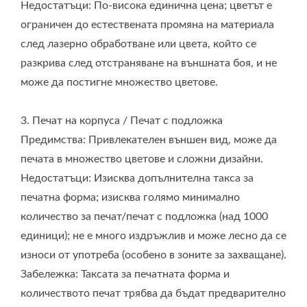
Недостатъци: По-висока единична цена; цветът е
gison@seed.net.tw ; sales@gison.com
ограничен до естествената промяна на материала
след лазерно обработване или цвета, който се
разкрива след отстраняване на външната боя, и не
може да постигне множество цветове.
3. Печат на корпуса / Печат с подложка
Предимства: Привлекателен външен вид, може да
печата в множество цветове и сложни дизайни.
Недостатъци: Изисква допълнителна такса за
печатна форма; изисква голямо минимално
количество за печат/печат с подложка (над 1000
единици); не е много издръжлив и може лесно да се
износи от употреба (особено в зоните за захващане).
Забележка: Таксата за печатната форма и
количеството печат трябва да бъдат предварително