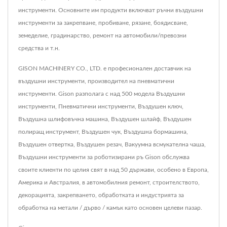
инструменти. Основните им продукти включват ръчни въздушни
инструменти за закрепване, пробиване, рязане, боядисване,
земеделие, градинарство, ремонт на автомобили/превозни
средства и т.н.
GISON MACHINERY CO., LTD. е професионален доставчик на
въздушни инструменти, производител на пневматични
инструменти. Gison разполага с над 500 модела Въздушни
инструменти, Пневматични инструменти, Въздушен ключ,
Въздушна шлифовъчна машина, Въздушен шлайф, Въздушен
полиращ инструмент, Въздушен чук, Въздушна бормашина,
Въздушен отвертка, Въздушен резач, Вакуумна всмукателна чаша,
Въздушни инструменти за роботизирани ръ Gison обслужва
своите клиенти по целия свят в над 50 държави, особено в Европа,
Америка и Австралия, в автомобилния ремонт, строителството,
декорацията, закрепването, обработката и индустрията за
обработка на метали / дърво / камък като основен целеви пазар.