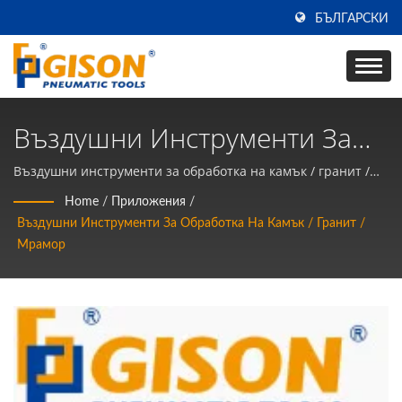
БЪЛГАРСКИ
Въздушни Инструменти За
Обработка На Камък / Гранит
Въздушни инструменти за обработка на камък / гранит /
мрамор | Производител на въздушни инструменти и
/ Мрамор | Произведено В
Home
/
Приложения
/
пневматични ръчни инструменти за 50 години в ТАЙВАН |
Въздушни Инструменти За Обработка На Камък / Гранит /
Тайван Въздушни
Gison
Мрамор
Инструменти И Пневматични
Ръчни Инструменти
Производител | Gison