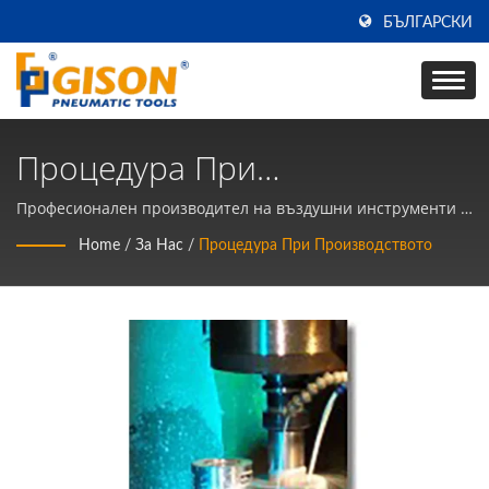
БЪЛГАРСКИ
Процедура При
Производството |
Професионален производител на въздушни инструменти |
Производител на въздушни инструменти и пневматични
Производител На Въздушни
Home
/
За Нас
/
Процедура При Производството
ръчни инструменти в Тайван от 50 години | Gison
Инструменти И Пневматични
Ръчни Инструменти В Тайван
От 50 Години | Gison