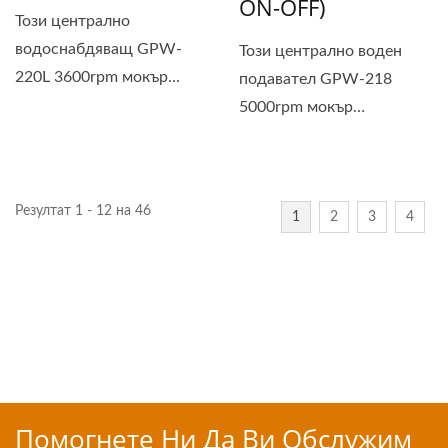
ON-OFF)
Този централно
водоснабдяващ GPW-
Този централно воден
220L 3600rpm мокър
подавател GPW-218
полирач...
5000rpm мокър
въздушен...
Резултат 1 - 12 на 46
1
2
3
4
Помогнете Ни Да Ви Обслужим