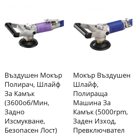
Въздушен Мокър
Мокър Въздушен
Полирач, Шлайф
Шлайф,
За Камък
Полираща
(3600об/мин,
Машина За
Задно
Камък (5000rpm,
Изсмукване,
Заден Изход,
Безопасен Лост)
Превключвател