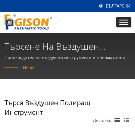
БЪЛГАРСКИ
Търсене На Въздушен
Полиращ Инструмент |
Производител на въздушни инструменти и пневматични
ръчни инструменти в ТАЙВАН от 50 години | Gison
Производител На Ръчни
Home
Въздушни Инструменти И
Пневматични Инструменти -
Търся Въздушен Полиращ
Gison
Инструмент
Дисплей: