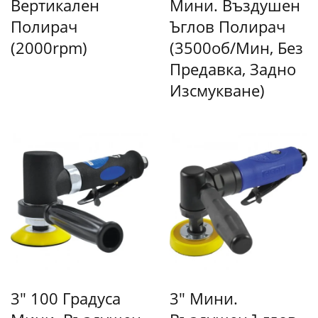
Вертикален
Мини. Въздушен
Полирач
Ъглов Полирач
(2000rpm)
(3500об/мин, Без
Предавка, Задно
Изсмукване)
3" 100 Градуса
3" Мини.