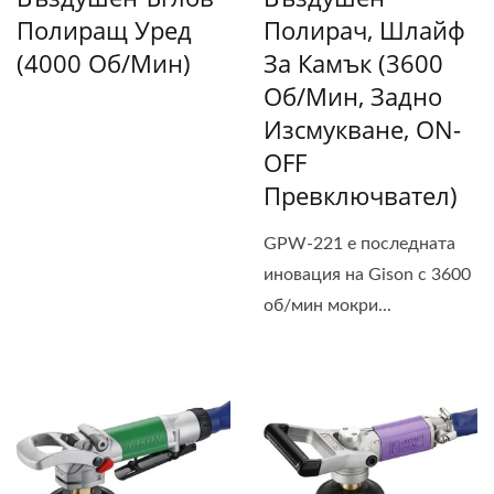
Полиращ Уред
Полирач, Шлайф
(4000 Об/мин)
За Камък (3600
Об/мин, Задно
Изсмукване, ON-
OFF
Превключвател)
GPW-221 е последната
иновация на Gison с 3600
об/мин мокри...