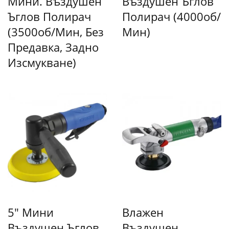
Мини. Въздушен
Въздушен Ъглов
Ъглов Полирач
Полирач (4000об/
(3500об/мин, Без
Мин)
Предавка, Задно
Изсмукване)
5" Мини
Влажен
Въздушен Ъглов
Въздушен