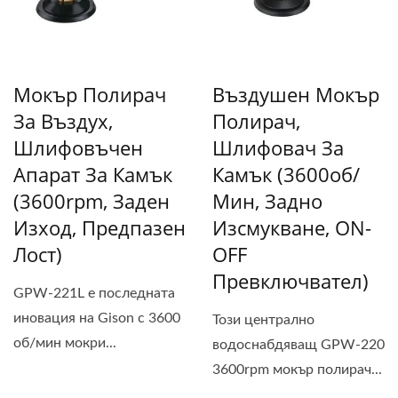
Мокър Полирач
Въздушен Мокър
За Въздух,
Полирач,
Шлифовъчен
Шлифовач За
Апарат За Камък
Камък (3600об/
(3600rpm, Заден
Мин, Задно
Изход, Предпазен
Изсмукване, ON-
Лост)
OFF
Превключвател)
GPW-221L е последната
иновация на Gison с 3600
Този централно
об/мин мокри...
водоснабдяващ GPW-220
3600rpm мокър полирач...