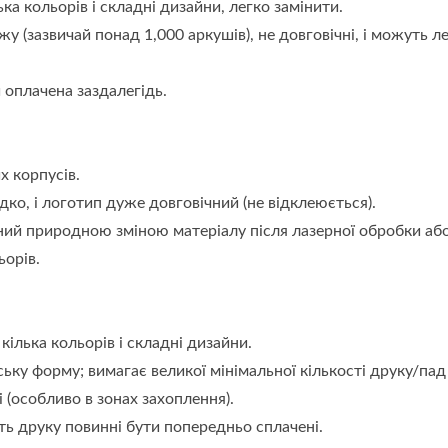
ка кольорів і складні дизайни, легко замінити.
 (зазвичай понад 1,000 аркушів), не довговічні, і можуть л
 оплачена заздалегідь.
х корпусів.
ко, і логотип дуже довговічний (не відклеюється).
ний природною зміною матеріалу після лазерної обробки або
ьорів.
ілька кольорів і складні дизайни.
ьку форму; вимагає великої мінімальної кількості друку/пад
 (особливо в зонах захоплення).
сть друку повинні бути попередньо сплачені.