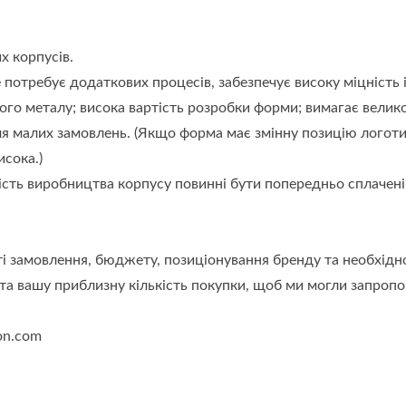
х корпусів.
 потребує додаткових процесів, забезпечує високу міцність 
ого металу; висока вартість розробки форми; вимагає велик
я малих замовлень. (Якщо форма має змінну позицію логотип
сока.)
ість виробництва корпусу повинні бути попередньо сплачені
і замовлення, бюджету, позиціонування бренду та необхідно
а вашу приблизну кількість покупки, щоб ми могли запропо
on.com