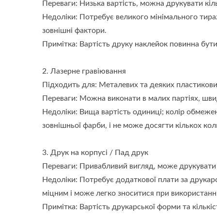
Переваги: Низька вартість, можна друкувати кіль
Недоліки: Потребує великого мінімального тиражу
зовнішні фактори.
Примітка: Вартість друку наклейок повинна бути
2. Лазерне гравіювання
Підходить для: Металевих та деяких пластикови
Переваги: Можна виконати в малих партіях, швид
Недоліки: Вища вартість одиниці; колір обмеже
зовнішньої фарби, і не може досягти кількох кол
3. Друк на корпусі / Пад друк
Переваги: Привабливий вигляд, може друкувати к
Недоліки: Потребує додаткової плати за друкарс
міцним і може легко зноситися при використанні
Примітка: Вартість друкарської форми та кількі