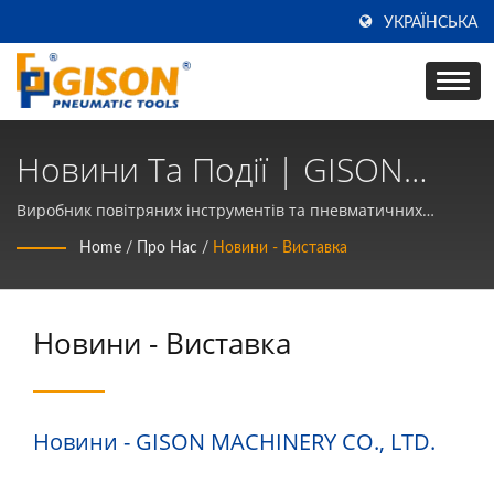
УКРАЇНСЬКА
Новини Та Події | GISON
MACHINERY CO., LTD.
Виробник повітряних інструментів та пневматичних
ручних інструментів протягом 50 років у ТАЙВАНІ | Gison
Home
/
Про Нас
/
Новини - Виставка
Новини - Виставка
Новини - GISON MACHINERY CO., LTD.