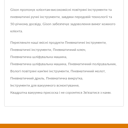
Gison пропонує клієнтам високоякісні повітряні інструменти та
пневматичні ручні інструменти, завдяки передовій технології та
50-річному досвіду, Gison забезпечує задоволення вимог кожного
клієнта.
Перегляньте наші якісні продукти
Пневматичні інструменти
,
Пневматичні інструменти
,
Пневматичний ключ
,
Пневматична шліфувальна машина
,
Пневматична шліфувальна машина
,
Пневматичний полірувальник
,
Вологі повітряні кам'яні інструменти
,
Пневматичний молот
,
Пневматичний дриль
,
Пневматична викрутка
,
Інструменти для вакуумного всмоктування
,
Квадратна вакуумна присоска
і не соромтеся
Зв'язатися з нами
.