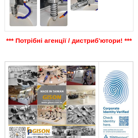
*** Потрібні агенції / дистриб'ютори! ***