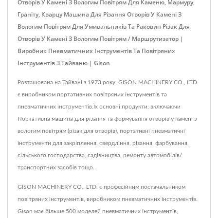
Отворів У Камені З Вологим Повітрям Для Каменю, Мармуру,
Граніту, Кварцу Машина Для Різання Отворів У Камені З
Вологим Повітрям Для Умивальників Та Раковин Різак Для
Отворів У Камені З Вологим Повітрям / Маршрутизатор |
Виробник Пневматичних Інструментів Та Повітряних
Інструментів З Тайваню | Gison
Розташована на Тайвані з 1973 року, GISON MACHINERY CO., LTD.
є виробником портативних повітряних інструментів та
пневматичних інструментів.Їх основні продукти, включаючи
Портативна машина для різання та формування отворів у камені з
вологим повітрям (різак для отворів), портативні пневматичні
інструменти для закріплення, свердління, різання, фарбування,
сільського господарства, садівництва, ремонту автомобілів/
транспортних засобів тощо.
GISON MACHINERY CO., LTD. є професійним постачальником
повітряних інструментів, виробником пневматичних інструментів.
Gison має більше 500 моделей пневматичних інструментів,