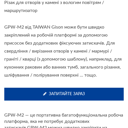
Різак для отворів у камені з вологим повітрям /
маршрутизатор
GPW-M2 від TAIWAN Gison може бути швидко
закріплений на робочій платформі за допомогою
присосок без додаткових фіксуючих затискачів. Для
свердління / вирізання отворів у камені / мармурі /
граніті / кварці (з допомогою шаблону), наприклад, для
кухонних раковин або ванних тумб, загального різання,
шліфування / полірування поверхні ... тощо.
ЗАПИТАЙТЕ ЗАРАЗ
GPW-M2 — це портативна багатофункціональна робоча
платформа, яка не потребує додаткових
затискачів.GPW-M2 можна швидко закріпити на