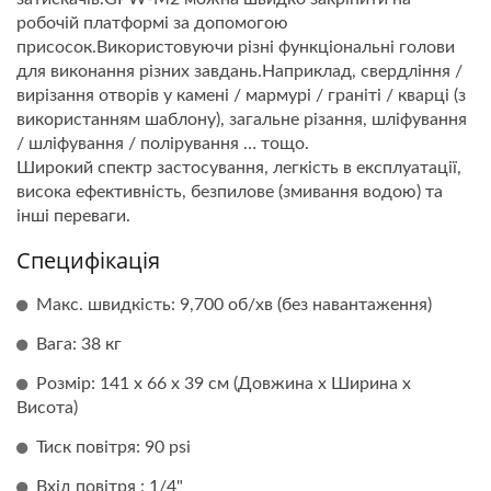
робочій платформі за допомогою
присосок.Використовуючи різні функціональні голови
для виконання різних завдань.Наприклад, свердління /
вирізання отворів у камені / мармурі / граніті / кварці (з
використанням шаблону), загальне різання, шліфування
/ шліфування / полірування … тощо.
Широкий спектр застосування, легкість в експлуатації,
висока ефективність, безпилове (змивання водою) та
інші переваги.
Специфікація
Макс. швидкість: 9,700 об/хв (без навантаження)
Вага: 38 кг
Розмір: 141 x 66 x 39 см (Довжина x Ширина x
Висота)
Тиск повітря: 90 psi
Вхід повітря : 1/4"