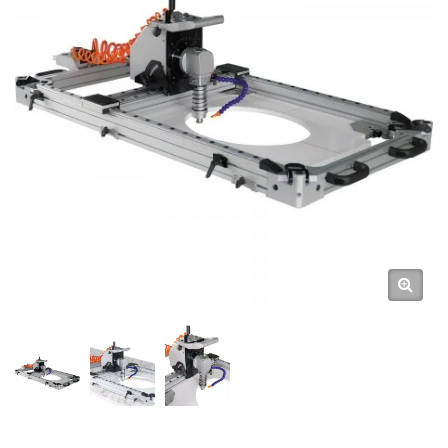
Та Раковин Різак Для Отворів
У Камені З Вологим Повітрям
/ Маршрутизатор / Виробник
Високоякісних Повітряних
Інструментів Та
Пневматичних Ручних
Інструментів | Gison