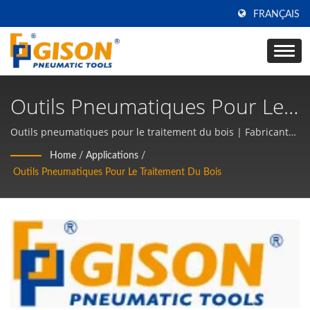
FRANÇAIS
Outils Pneumatiques Pour Le
Traitement Du Bois | Fabricant
Outils pneumatiques pour le traitement du bois | Fabricant
d'outils pneumatiques et d'outils à air depuis 50 ans à
D'outils Pneumatiques Et
Home
/
Applications
/
TAIWAN | Gison
Outils Pneumatiques Pour Le Traitement Du Bois
D'outils À Main Pneumatiques
Fabriqués À Taïwan | Gison