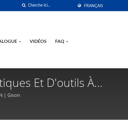
FRANÇAIS
TALOGUE
VIDÉOS
FAQ
tiques Et D'outils À
 | Gison
AN | Gison