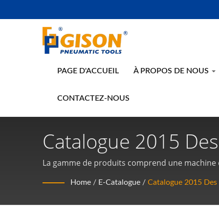
PAGE D'ACCUEIL
À PROPOS DE NOUS
CONTACTEZ-NOUS
Catalogue 2015 Des
L'industrie De La Pi
La gamme de produits comprend une machine de 
meuleuse à air humide, une ponceuse à air humid
Fabricant D'outils P
Home
/
E-Catalogue
/
Catalogue 2015 Des 
humide, une scie de découpe à air humide, des o
bord à 90 degrés, un marteau pneumatique, un se
Qualité | Gison