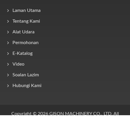
Laman Utama
Tentang Kami
Alat Udara
Permohonan
E-Katalog
Video
Soalan Lazim
Hubungi Kami
Copyright © 2026
GISON MACHINERY CO., LTD.
All
Rights Reserved.
Consulted & Designed by
Ready-Market