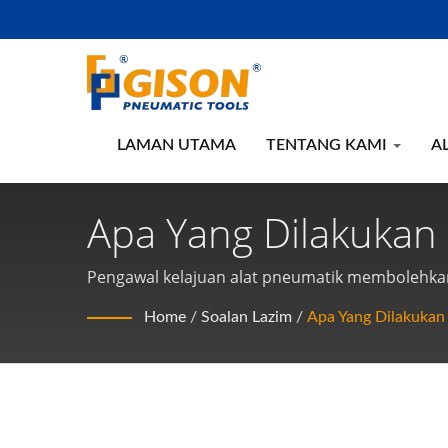
LAMAN UTAMA
TENTANG KAMI
A
Apa Yang Dilakukan 
Pneumatik? | Penge
Pengawal kelajuan alat pneumatik membolehka
fleksibiliti dalam operasi. Pengawal kelajuan 
Made In Taiwan | G
Home
/
Soalan Lazim
/
Apa Yang Dilakukan
mengawal jumlah udara bertekanan tinggi yang
menyesuaikan kelajuan putaran/kelajuan hentam
hentaman yang berbeza. Sebagai contoh, untuk 
yang berlebihan atau kerosakan pada kerja. Se
boleh meningkatkan kecekapan.