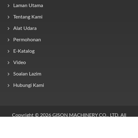
Laman Utama
Tentang Kami
Alat Udara
Permohonan
E-Katalog
Video
Soalan Lazim
Hubungi Kami
Copyright © 2026
GISON MACHINERY CO., LTD.
All
Rights Reserved.
Consulted & Designed by
Ready-Market