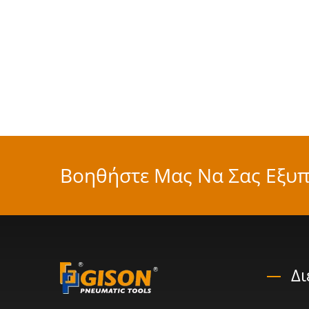
Βοηθήστε Μας Να Σας Εξυπ
Δ