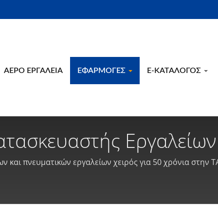
ΑΕΡΌ ΕΡΓΑΛΕΊΑ
ΕΦΑΡΜΟΓΈΣ
E-ΚΑΤΆΛΟΓΟΣ
ατασκευαστής Εργαλείων
ίων Χειρός Από Την Ταϊβ
ν και πνευματικών εργαλείων χειρός για 50 χρόνια στην Τ