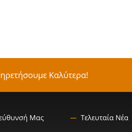
ηρετήσουμε Καλύτερα!
ιεύθυνσή Μας
Τελευταία Νέα