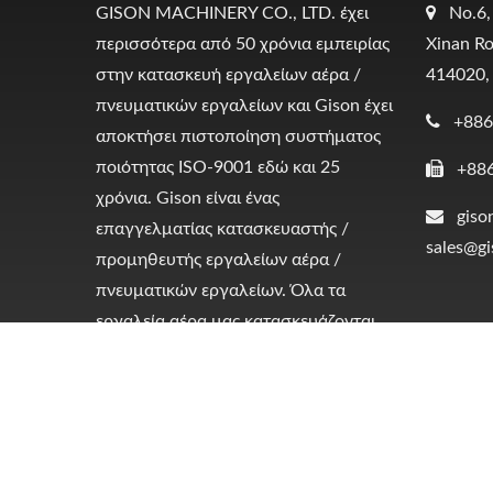
GISON MACHINERY CO., LTD. έχει
No.6,
περισσότερα από 50 χρόνια εμπειρίας
Xinan Ro
στην κατασκευή εργαλείων αέρα /
414020,
πνευματικών εργαλείων και Gison έχει
+886
αποκτήσει πιστοποίηση συστήματος
ποιότητας ISO-9001 εδώ και 25
+88
χρόνια. Gison είναι ένας
giso
επαγγελματίας κατασκευαστής /
sales@g
προμηθευτής εργαλείων αέρα /
πνευματικών εργαλείων. Όλα τα
εργαλεία αέρα μας κατασκευάζονται
στην ΤΑΙΒΑΝ.