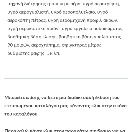
μηχανή διάτρησης τρυπών με αέρα, υγρό αεροτρίφτη,
υγρό αερογυαλιστή, υγρό αεροπολυέλαιο, υγρό
αεροκόπτη πέτρας, υγρή αερομηχανή προφίλ άκρων,
υγρή αεροκοπτική πριόνι, υγρά εργαλεία αυλακώματος,
βοηθητική βάση κλίσης, βοηθητική βάση γυαλίσματος
90 μοιρών, αεροχτύπημα, σφιγκτήρας μίτρας,
ρυθμιστής ραφής ... κ.λπ.
Μπορείτε επίσης να δείτε μια διαδικτυακή έκδοση του
εκτυπωμένου καταλόγου μας κάνοντας κλικ στην εικόνα
του καταλόγου.
Παρακαλώ κάντε κλικ στον παρακάτω σύνδεσμο για να