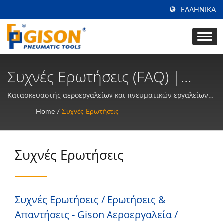
ΕΛΛΗΝΙΚΆ
Συχνές Ερωτήσεις (FAQ) |
GISON MACHINERY CO., LTD.
Κατασκευαστής αεροεργαλείων και πνευματικών εργαλείων
χειρός για 50 χρόνια στην ΤΑΙΒΑΝ | Gison
Home
/
Συχνές Ερωτήσεις
Συχνές Ερωτήσεις
Συχνές Ερωτήσεις / Ερωτήσεις &
Απαντήσεις - Gison Αεροεργαλεία /