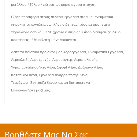
μετάλλου / ξύλου / πέτρας ως κύρια αγορά στόχος.
Gison προσφέρει στους πελάτες εργαλεία αέρα και πνευματικά
χειροκίνητα εργαλεία υψηλής ποιότητας, τόσο με προηγμένη
τεχνολογία όσο και με 50 χρόνια εμπειρίας, Gison διασφαλίζει ότι οι
απαιτήσεις κάθε πελάτη ικανοποιούνται.
Δείτε τα ποιοτικά προϊόντα μας
Αεροεργαλεία
,
Πνευματικά Εργαλεία
,
Αεροκλειδί
,
Αεροτροχός
,
Αεροσάντερ
,
Αεροπολιστής
,
Υγρές Εργαλειοθήκες Αέρα
,
Σφυρί Αέρα
,
Δράπανο Αέρα
,
Κατσαβίδι Αέρα
,
Εργαλεία Αναρρόφησης Κενού
,
Τετράγωνη Βεντούζα Κενού
και μη διστάσετε να
Επικοινωνήστε μαζί μας
.
Βοηθήστε Μας Να Σας