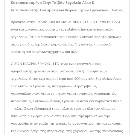
Κατασκευασμένα Στην Ταϊβάν Εργαλεία Αέρα &
Κατασκευαστής Πνευματικών Χειροκίνητων Εργαλείων | Gison
Βρίσκεται στην Ταϊβάν, GISON MACHINERY CO., LTD., από το 1973,
είναι κατασκευαστής φορητών εργαλείων αέρα και πνευματικών
εργαλείων. Τα κύρια προϊόντα τους περιλαμβάνουν φορητά εργαλεία
αέρα για σύσφιξη, διάτρηση, κοπή, βαφή, γεωργία, κηπουρική,
επισκευή αυτοκινήτων/οχημάτων και άλλα.
GISON MACHINERY CO., LTD. είναι ένας επαγγελματίας
προμηθευτής εργαλείων αέρα, κατασκευαστής πνευματικών
εργαλείων. Gison έχει περισσότερα από 500 μοντέλα Εργαλείων Αέρα,
Πνευματικών Εργαλείων, Αερογρύλων, Αεροτριβείων,
Αερογυαλιστικών, Αεροχτυπητών, Αεροτρυπανιών, Αεροσκαρτών,
Αεροκοπτών, Σακουλών Κενού, Εργαλείων Αέρα για Ρομποτικά Χέρια
... κ.λπ.. Gison εξυπηρετεί τους πελάτες τους σε όλο τον κόσμο σε
πάνω από 50 χώρες, ειδικά στην Ευρώπη, την Αμερική και την
Αυστραλία, στον τομέα της επισκευής αυτοκινήτων, της κατασκευής,
της διακόσμησης, της στερέωσης, της χειρισμού και της επεξεργασίας