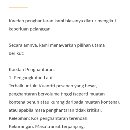
barang bernilai tinggi dan ringan. Kelebihan: Masa transit
lebih cepat daripada pengangkutan laut. Kekurangan: Kos
penghantaran lebih tinggi. 3. Ekspres Antarabangsa / Kurier
Kaedah penghantaran kami biasanya diatur mengikut
Terbaik untuk: Pesanan sampel, pesanan mendesak dalam
keperluan pelanggan.
jumlah kecil, atau barangan kecil/ringan. Biasanya dihantar
melalui syarikat seperti FedEx, UPS, atau DHL. Kelebihan:
Kelajuan paling cepat; penghantaran terus ke alamat
Secara amnya, kami menawarkan pilihan utama
pelanggan. Kekurangan: Kos penghantaran tertinggi.
berikut:
Maklumat Diperlukan untuk Sebut Harga : Untuk
mendapatkan sebut harga penghantaran yang paling tepat,
Kaedah Penghantaran:
sila berikan kami maklumat berikut : 1. Produk Pesanan dan
1. Pengangkutan Laut
Kuantiti (untuk menentukan isipadu dan berat kargo). 2.
Negara dan Bandar Destinasi. 3. Terma Penghantaran Pilihan
Terbaik untuk: Kuantiti pesanan yang besar,
(contohnya, sama ada anda memerlukan penghantaran ke
penghantaran bervolume tinggi (seperti muatan
pelabuhan [FOB/CIF] atau ke kilang/alamat anda [DDP/DDU]).
kontena penuh atau kurang daripada muatan kontena),
Emel: gison@seed.net.tw ; sales@gison.com
atau apabila masa penghantaran tidak kritikal.
Kelebihan: Kos penghantaran terendah.
Kekurangan: Masa transit terpanjang.