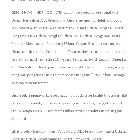
automotif/kereta dan sebagainya.
GISON MACHINERY CO., LTD. adalah pembekal profesional Alat
Udara, Pengeluar Alat Pneumatik. Gison mempunyai lebih daripada
500 model Alat Udara, Alat Pneumatik, Kunci Udara, Pengisar Udara,
Pengamplasan Udara, Pengilat Udara, Palu Udara, Pengebor Udara,
Pemutar Skru Udara, Pemotong Udara, Cawan Sedutan Vakum, Alat
Udara untuk Lengan Robot ... dll.. Gison melayani pelanggan mereka di
seluruh dunia di lebih dari 50 negara, terutamanya di Eropah, Amerika
dan Australia, industri pembaikan automotif, pembinaan, penghiasan,
pengikat, pengendalian dan pemprosesan logam / kayu / batu sebagai
pasaran sasaran utama.
Gison telah menawarkan pelanggan alat udara berkualiti tinggi dan alat
tangan pneumatik, kedua-duanya dengan teknologi canggih dan 50
tahun pengalaman, Gison memastikan setiap permintaan pelanggan
dipenuhi.
Lihat produk berkualiti kami
Alat Udara
,
Alat Pneumatik
,
Kunci Udara
,
Pengisar Udara
,
Pengamplasan Udara
,
Penyental Udara
,