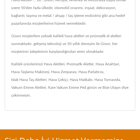
Hava Aletleri ... vb.. Gison, Avrupa, Amerika ve Avustralya başta olmak
üzere 50'den fazla ülkede, otomobil onarımı, inşaat, dekorasyon,
bağlantı, taşıma ve metal / ahşap / taş işleme endüstrisi gibi ana hedef
pazarlarında müşterilerine hizmet vermektedir.
Gison müşterilere yüksek kaliteli hava aletleri ve pnömatik el aletleri
sunmaktadır, gelişmiş teknoloji ve 50 yıllık deneyim ile Gison, her
müşterinin taleplerinin karşılandığından emin olmaktadır.
Kaliteli ürünlerimizi
Hava Aletleri
,
Pnömatik Aletler
,
Hava Anahtarı
,
Hava Taşlama Makinesi
,
Hava Zımparası
,
Hava Parlatıcısı
,
Islak Hava Taş Aletleri
,
Hava Çekiçi
,
Hava Matkabı
,
Hava Tornavida
,
Vakum Emme Aletleri
,
Kare Vakum Emme Ped
görün ve
Bize Ulaşın
diye
çekinmeyin.