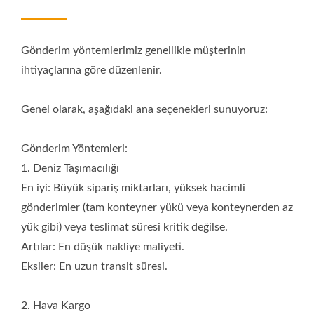
Numune siparişleri, küçük parti acil siparişler veya küçük
hacimli/hafif ürünler. Genellikle FedEx, UPS veya DHL gibi
şirketler aracılığıyla gönderilir. Artılar: En hızlı hız; doğrudan
Gönderim yöntemlerimiz genellikle müşterinin
müşterinin adresine teslimat. Eksiler: En yüksek nakliye
ihtiyaçlarına göre düzenlenir.
maliyeti. Teklif için Gerekli Bilgiler: En doğru nakliye teklifini
almak için lütfen bize aşağıdaki bilgileri sağlayın: 1. Sipariş
Ürünleri ve Miktarı (yük hacmini ve ağırlığını belirlemek için).
Genel olarak, aşağıdaki ana seçenekleri sunuyoruz:
2. Hedef Ülke ve Şehir. 3. Tercih Edilen Teslimat Şartları
(örneğin, teslimatın bir limana [FOB/CIF] mı yoksa
Gönderim Yöntemleri:
fabrikanıza/adresinize [DDP/DDU] mı yapılmasını istediğiniz).
1. Deniz Taşımacılığı
E-posta: gison@seed.net.tw ; sales@gison.com
En iyi: Büyük sipariş miktarları, yüksek hacimli
gönderimler (tam konteyner yükü veya konteynerden az
yük gibi) veya teslimat süresi kritik değilse.
Artılar: En düşük nakliye maliyeti.
Eksiler: En uzun transit süresi.
2. Hava Kargo