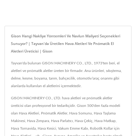
Gison Hangi Nakliye Yöntemleri Ve Navlun Maliyeti Seçenekleri
Sunuyor? | Tayvan'da Üretilen Hava Aletleri Ve Pnömatik El
Aletleri Üreticisi | Gison
Tayvan'da bulunan GISON MACHINERY CO., LTD., 1973'ten beri, el
aletleri ve pnömatik aletler üreten bir firmadır. Ana ürünleri, sıkıştırma,
delme, kesme, boyama, tarım, bahçecilik, otomotiv/araç onarımı gibi
alanlarda kullanılan el aletlerini içermektedir.
GISON MACHINERY CO., LTD. hava aletleri ve pnömatik aletler
üreticisi olan profesyonel bir tedarikçidir. Gison 500'den fazla modeli
olan Hava Aletleri, Pnömatik Aletler, Hava Somunu, Hava Taşlama
Makinesi, Hava Zımpara, Hava Parlatıcı, Hava Çekiç, Hava Matkap,
Hava Tornavida, Hava Kesici, Vakum Emme Kabı, Robotik Kollar için