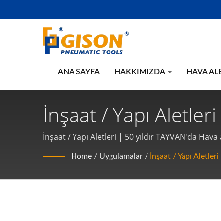
ANA SAYFA
HAKKIMIZDA
HAVA AL
İnşaat / Yapı Aletler
Pnömatik El Aletleri 
İnşaat / Yapı Aletleri | 50 yıldır TAYVAN'da Hava a
Home
/
Uygulamalar
/
İnşaat / Yapı Aletleri