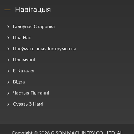
Навігацыя
Галоўная Старонка
Пра Нас
Пнеўматычныя Інструменты
Прымянні
E-Каталог
Відэа
Частыя Пытанні
Сувязь З Намі
Copyright © 2026
GISON MACHINERY CO., LTD.
All