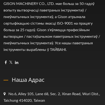
GISON MACHINERY CO., LTD. мае больш за 50 гадоў
вопыту вытворчасці паветраных інструментаў /
пнеўматычных інструментаў, а Gison атрымала
сертыфікацыю сістэмы якасці ISO-9001 на працягу
больш за 25 гадоў. Gison з'яўляецца прафесійным
вытворцам / пастаўшчыком паветраных інструментаў /
пнеўматычных інструментаў. Усе нашы паветраныя
інструменты выраблены ў ТАЙВАНІ.
Наша Адрас
No.6, Alley 105, Lane 68, Sec. 2, Xinan Road, Wuri Dist.,
Taichung 414020, Taiwan