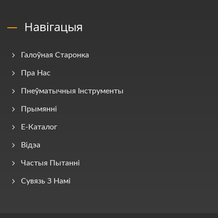
Навігацыя
Галоўная Старонка
Пра Нас
Пнеўматычныя Інструменты
Прымянні
E-Каталог
Відэа
Частыя Пытанні
Сувязь З Намі