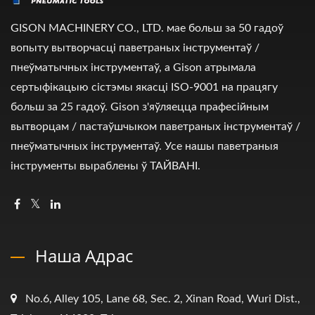
GISON MACHINERY CO., LTD. мае больш за 50 гадоў
вопыту вытворчасці паветраных інструментаў /
пнеўматычных інструментаў, а Gison атрымала
сертыфікацыю сістэмы якасці ISO-9001 на працягу
больш за 25 гадоў. Gison з'яўляецца прафесійным
вытворцам / пастаўшчыком паветраных інструментаў /
пнеўматычных інструментаў. Усе нашы паветраныя
інструменты выраблены ў ТАЙВАНІ.
Наша Адрас
No.6, Alley 105, Lane 68, Sec. 2, Xinan Road, Wuri Dist.,