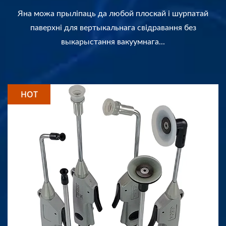
Яна можа прыліпаць да любой плоскай і шурпатай
паверхні для вертыкальнага свідравання без
выкарыстання вакуумнага...
HOT