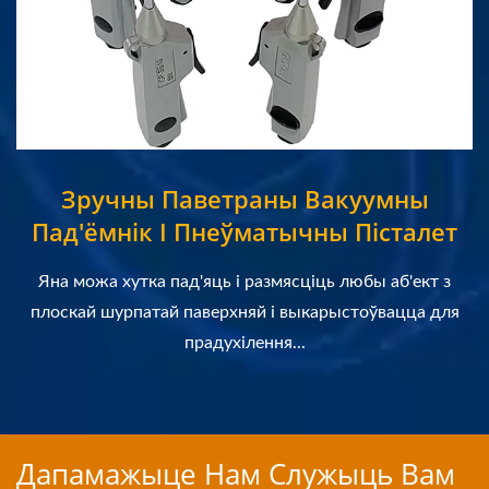
Зручны Паветраны Вакуумны
Пад'ёмнік І Пнеўматычны Пісталет
Яна можа хутка пад'яць і размясціць любы аб'ект з
плоскай шурпатай паверхняй і выкарыстоўвацца для
прадухілення...
Дапамажыце Нам Служыць Вам