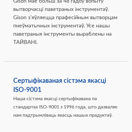
Gison мае больш за 48 гадоў вопыту
вытворчасці паветраных інструментаў.
Gison з'яўляецца прафесійным вытворцам
пнеўматычных інструментаў. Усе нашы
паветраныя інструменты выраблены на
ТАЙВАНІ.
Сертыфікаваная сістэма якасці
ISO-9001
Наша сістэма якасці сертыфікавана па
стандартах ISO-9001 з 1996 года, што дазваляе
нам падтрымліваць якасць нашых прадуктаў.