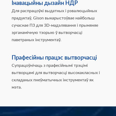
Інавацыйны дызайн НДР
Для распрацоўкі выдатных і рэвалюцыйных
прадуктаў, Gison выкарыстоўвае найбольш
сучаснае ПЗ для 3D-мадэлявання і прымяняе
эрганамічную тэорыю ў вытворчасці
паветраных інструментаў.
Прафесійны працэс вытворчасці
Супрацоўнічаць з прафесійнымі трэцімі
вытворцамі для вытворчасці высокакласных і
складаных пнеўматычных інструментаў як
мэта.