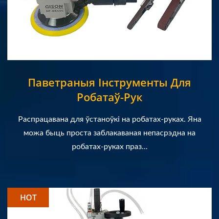
Паветраныя Інструменты Для
Робатаў-Рук
Распрацавана для ўстаноўкі на робатах-руках. Яна
можа быць проста заблакаваная непасрэдна на
робатах-руках праз...
HOT