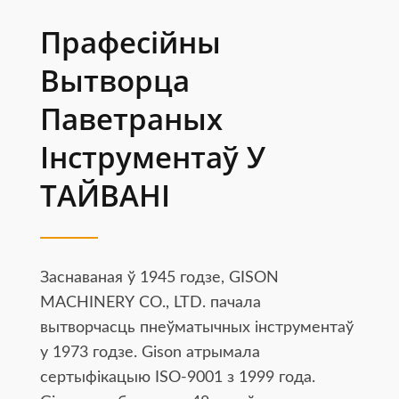
Прафесійны
Вытворца
Паветраных
Інструментаў У
ТАЙВАНІ
Заснаваная ў 1945 годзе, GISON
MACHINERY CO., LTD. пачала
вытворчасць пнеўматычных інструментаў
у 1973 годзе. Gison атрымала
сертыфікацыю ISO-9001 з 1999 года.