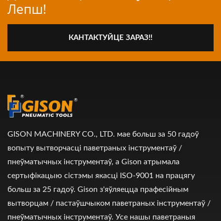
Лепш!
КАНТАКТУЙЦЕ ЗАРАЗ!!
GISON MACHINERY CO., LTD. мае больш за 50 гадоў
вопыту вытворчасці паветраных інструментаў /
пнеўматычных інструментаў, а Gison атрымала
сертыфікацыю сістэмы якасці ISO-9001 на працягу
больш за 25 гадоў. Gison з'яўляецца прафесійным
вытворцам / пастаўшчыком паветраных інструментаў /
пнеўматычных інструментаў. Усе нашы паветраныя