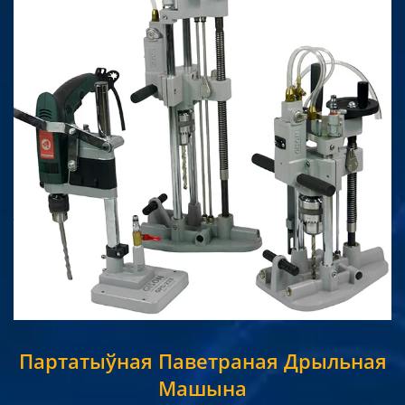
Партатыўная Паветраная Дрыльная
Машына