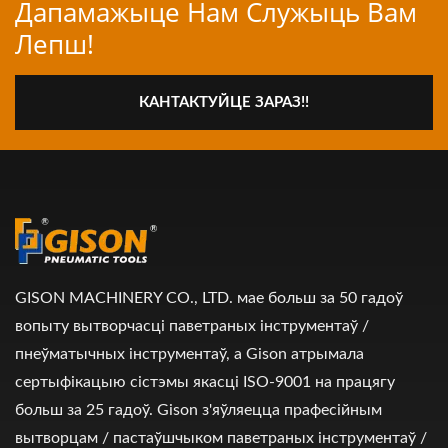
Дапамажыце Нам Служыць Вам
Лепш!
КАНТАКТУЙЦЕ ЗАРАЗ!!
GISON MACHINERY CO., LTD. мае больш за 50 гадоў
вопыту вытворчасці паветраных інструментаў /
пнеўматычных інструментаў, а Gison атрымала
сертыфікацыю сістэмы якасці ISO-9001 на працягу
больш за 25 гадоў. Gison з'яўляецца прафесійным
вытворцам / пастаўшчыком паветраных інструментаў /