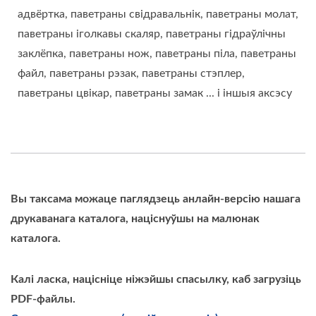
адвёртка, паветраны свідравальнік, паветраны молат,
паветраны іголкавы скаляр, паветраны гідраўлічны
заклёпка, паветраны нож, паветраны піла, паветраны
файл, паветраны рэзак, паветраны стэплер,
паветраны цвікар, паветраны замак ... і іншыя аксэсу
Вы таксама можаце паглядзець анлайн-версію нашага
друкаванага каталога, націснуўшы на малюнак
каталога.
Калі ласка, націсніце ніжэйшы спасылку, каб загрузіць
PDF-файлы.