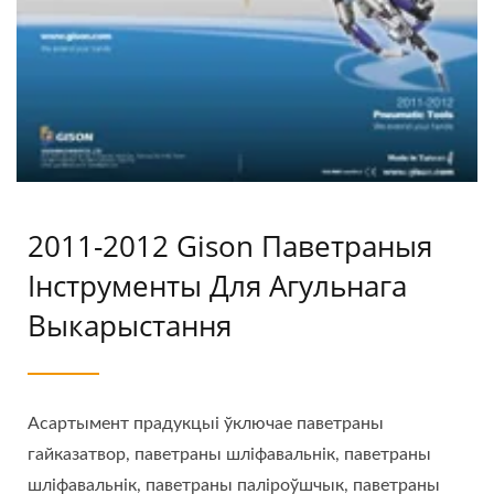
2011-2012 Gison Паветраныя
Інструменты Для Агульнага
Выкарыстання
Асартымент прадукцыі ўключае паветраны
гайказатвор, паветраны шліфавальнік, паветраны
шліфавальнік, паветраны паліроўшчык, паветраны