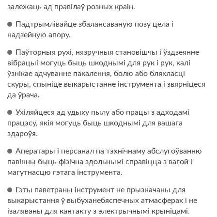
залежаць ад правілаў розных краін.
Падтрымлівайце збалансаваную позу цела і
надзейную апору.
Паўторныя рухі, нязручныя становішчы і ўздзеянне
вібрацыі могуць быць шкоднымі для рук і рук, калі
ўзнікае адчуванне пакалення, болю або блякласці
скуры, спыніце выкарыстанне інструмента і звярніцеся
да ўрача.
Ухіляйцеся ад удыху пылу або працы з адходамі
працэсу, якія могуць быць шкоднымі для вашага
здароўя.
Аператары і персанал па тэхнічнаму абслугоўванню
павінны быць фізічна здольнымі справіцца з вагой і
магутнасцю гэтага інструмента.
Гэты паветраны інструмент не прызначаны для
выкарыстання ў выбуханебяспечных атмасферах і не
ізаляваны для кантакту з электрычнымі крыніцамі.