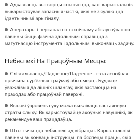
Адказнасць вытворцы спыняецца, калі карыстальнік
выкарыстоўвае запасныя часткі, якія не з'яўляюцца
ідэнтычнымі арыгіналу.
Аператары і персанал па тэхнічнаму абслугоўванню
павінны быць фізічна здольнымі справіцца з
магутнасцю інструмента і здольнымі выконваць задачу.
Небяспекі На Працоўным Месцы:
Слізгальнасць/Падзенне/Падзенне - гэта асноўная
прычына сур'ёзных траўмаў або смерці. Будзьце
ўважлівыя да лішніх шлангаў, якія застаюцца на
праходах або працоўнай паверхні.
Высокі ўзровень гуку можа выклікаць пастаянную
страты слыху. Выкарыстоўвайце ахоўныя навушнікі, як
рэкамендуе ваш працадаўца.
Што тычыцца небяспекі ад вібрацыі. Карыстальнікі
павінны выконваць інструкцыі па бяспецы працы, якія