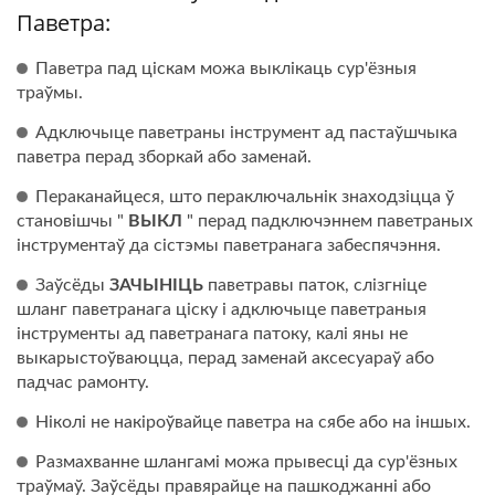
Паветра:
Паветра пад ціскам можа выклікаць сур'ёзныя
траўмы.
Адключыце паветраны інструмент ад пастаўшчыка
паветра перад зборкай або заменай.
Пераканайцеся, што пераключальнік знаходзіцца ў
становішчы "
ВЫКЛ
" перад падключэннем паветраных
інструментаў да сістэмы паветранага забеспячэння.
Заўсёды
ЗАЧЫНІЦЬ
паветравы паток, слізгніце
шланг паветранага ціску і адключыце паветраныя
інструменты ад паветранага патоку, калі яны не
выкарыстоўваюцца, перад заменай аксесуараў або
падчас рамонту.
Ніколі не накіроўвайце паветра на сябе або на іншых.
Размахванне шлангамі можа прывесці да сур'ёзных
траўмаў. Заўсёды правярайце на пашкоджанні або