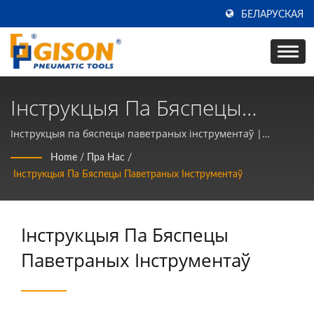
БЕЛАРУСКАЯ
Інструкцыя Па Бяспецы
Паветраных Інструментаў |
Інструкцыя па бяспецы паветраных інструментаў |
Вытворца паветраных інструментаў і пнеўматычных
Вытворца Паветраных
Home
/
Пра Нас
/
ручных інструментаў на працягу 50 гадоў на ТАЙВАНІ |
Інструкцыя Па Бяспецы Паветраных Інструментаў
Інструментаў І Пнеўматычных
Gison
Ручных Інструментаў На
Інструкцыя Па Бяспецы
Працягу 50 Гадоў На
Паветраных Інструментаў
ТАЙВАНІ | Gison