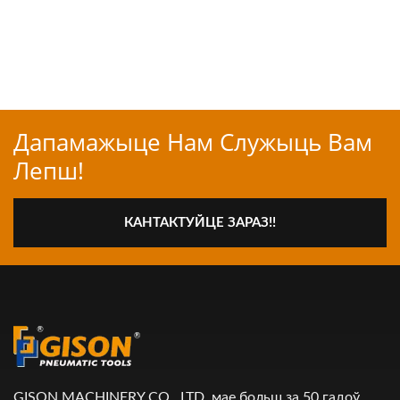
Дапамажыце Нам Служыць Вам
Лепш!
КАНТАКТУЙЦЕ ЗАРАЗ!!
GISON MACHINERY CO., LTD. мае больш за 50 гадоў