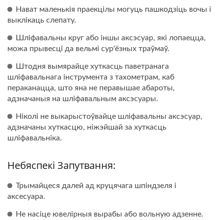
Нават маленькія праекцілы могуць пашкодзіць вочы і
выклікаць слепату.
Шліфавальны круг або іншы аксэсуар, які лопаецца,
можа прывесці да вельмі сур'ёзных траўмаў.
Штодня вымярайце хуткасць паветранага
шліфавальнага інструмента з тахометрам, каб
пераканацца, што яна не перавышае абароты,
адзначаныя на шліфавальным аксэсуары.
Ніколі не выкарыстоўвайце шліфавальны аксэсуар,
адзначаны хуткасцю, ніжэйшай за хуткасць
шліфавальніка.
Небяспекі Запутвання:
Трымайцеся далей ад круцячага шпіндзеля і
аксесуара.
Не насіце ювелірныя вырабы або вольную адзенне.