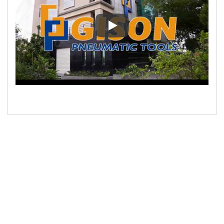
Інструкцыя па бяспецы павет