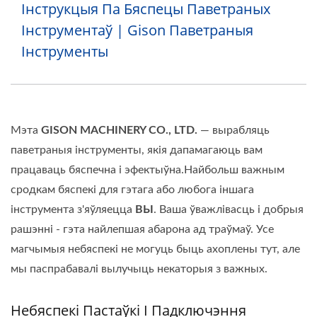
Інструкцыя Па Бяспецы Паветраных
Інструментаў | Gison Паветраныя
Інструменты
Мэта
GISON MACHINERY CO., LTD.
— вырабляць
паветраныя інструменты, якія дапамагаюць вам
працаваць бяспечна і эфектыўна.Найбольш важным
сродкам бяспекі для гэтага або любога іншага
інструмента з'яўляецца
ВЫ
. Ваша ўважлівасць і добрыя
рашэнні - гэта найлепшая абарона ад траўмаў. Усе
магчымыя небяспекі не могуць быць ахоплены тут, але
мы паспрабавалі вылучыць некаторыя з важных.
Небяспекі Пастаўкі І Падключэння