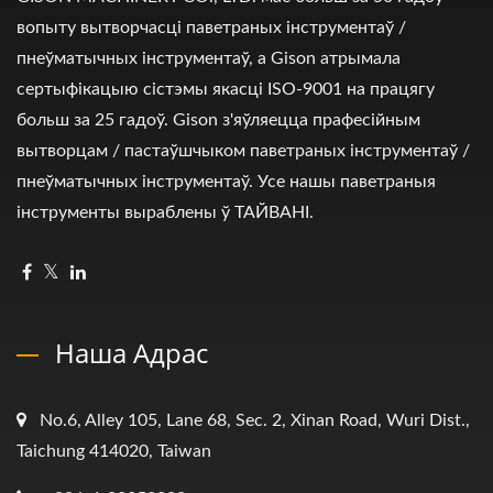
вопыту вытворчасці паветраных інструментаў /
пнеўматычных інструментаў, а Gison атрымала
сертыфікацыю сістэмы якасці ISO-9001 на працягу
больш за 25 гадоў. Gison з'яўляецца прафесійным
вытворцам / пастаўшчыком паветраных інструментаў /
пнеўматычных інструментаў. Усе нашы паветраныя
інструменты выраблены ў ТАЙВАНІ.
Наша Адрас
No.6, Alley 105, Lane 68, Sec. 2, Xinan Road, Wuri Dist.,
Taichung 414020, Taiwan