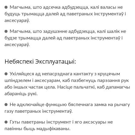
Магчыма, што адсечка адбудзецца, калі валасы не
будуць трымацца далей ад паветраных інструментаў і
аксесуараў.
Магчыма, што задушэнне адбудзецца, калі шалік не
будзе трымацца далей ад паветраных інструментаў і
аксесуараў.
Небяспекі Эксплуатацыі:
Ухіляйцеся ад непасрэднага кантакту з круцячым
шпіндзелем і аксесуарам, каб пазбегнуць парэзання рук
або іншых частак цела. Насіце пальчаткі, каб дапамагчы
абараніць рукі.
Не адключайце функцыю бяспечнага замка на рычагу
газу паветраных інструментаў.
Гэты паветраны інструмент і яго аксэсуары не
павінны быць мадыфікаваны.