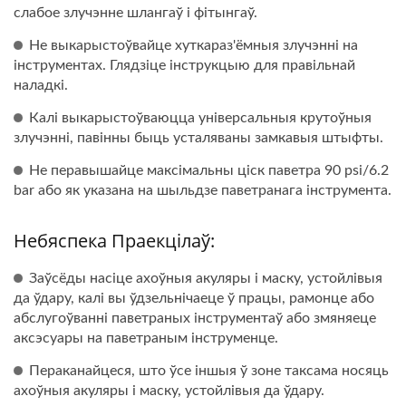
слабое злучэнне шлангаў і фітынгаў.
Не выкарыстоўвайце хуткараз'ёмныя злучэнні на
інструментах. Глядзіце інструкцыю для правільнай
наладкі.
Калі выкарыстоўваюцца універсальныя крутоўныя
злучэнні, павінны быць усталяваны замкавыя штыфты.
Не перавышайце максімальны ціск паветра 90 psi/6.2
bar або як указана на шыльдзе паветранага інструмента.
Небяспека Праекцілаў:
Заўсёды насіце ахоўныя акуляры і маску, устойлівыя
да ўдару, калі вы ўдзельнічаеце ў працы, рамонце або
абслугоўванні паветраных інструментаў або змяняеце
аксэсуары на паветраным інструменце.
Пераканайцеся, што ўсе іншыя ў зоне таксама носяць
ахоўныя акуляры і маску, устойлівыя да ўдару.