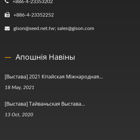
+886-4-23353202
+886-4-23352252
gison@seed.net.tw; sales@gison.com
Апошнія Навіны
[Выстава] 2021 Кітайская Міжнародная...
18 May, 2021
[Выстава] Тайваньская Выстава...
13 Oct, 2020