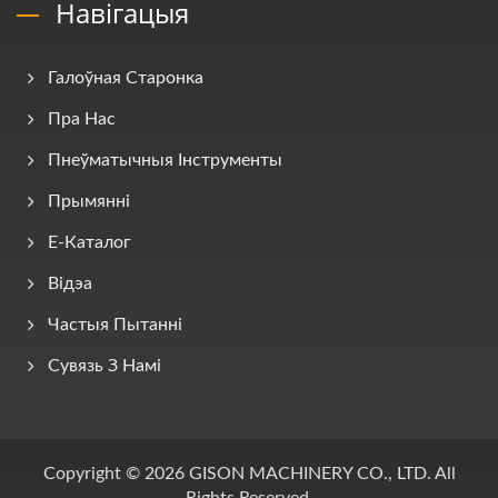
Навігацыя
Галоўная Старонка
Пра Нас
Пнеўматычныя Інструменты
Прымянні
E-Каталог
Відэа
Частыя Пытанні
Сувязь З Намі
Copyright © 2026
GISON MACHINERY CO., LTD.
All