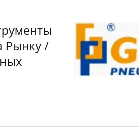
трументы
 Рынку /
тных