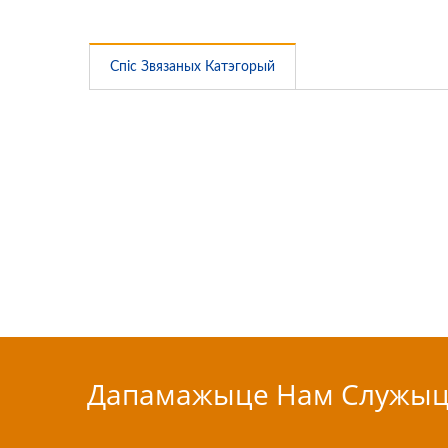
Спіс Звязаных Катэгорый
Дапамажыце Нам Служыц