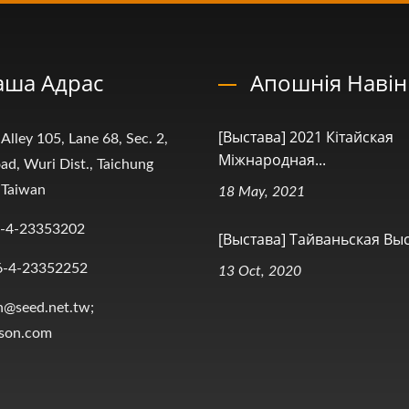
аша Адрас
Апошнія Наві
[Выстава] 2021 Кітайская
 Alley 105, Lane 68, Sec. 2,
Міжнародная...
ad, Wuri Dist., Taichung
 Taiwan
18 May, 2021
-4-23353202
[Выстава] Тайваньская Выст
6-4-23352252
13 Oct, 2020
n@seed.net.tw;
ison.com