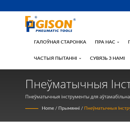
ГАЛОЎНАЯ СТАРОНКА
ПРА НАС
ЧАСТЫЯ ПЫТАННІ
СУВЯЗЬ З НАМІ
Пнеўматычныя Інст
Рамонту Транспарт
Пнеўматычныя інструменты для аўтамабільнаг
ручных інструментаў на працягу 50 гадоў у ТА
Вытворца Паветран
Home
/
Прымянні
/
Пнеўматычныя Інстр
Інструментаў | Gis