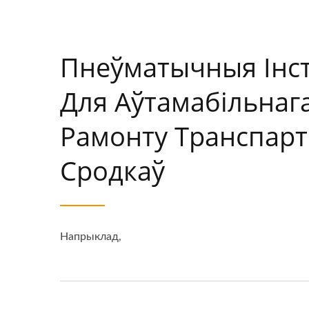
Пнеўматычныя Інс
Для Аўтамабільнага
Рамонту Транспар
Сродкаў
Напрыклад,