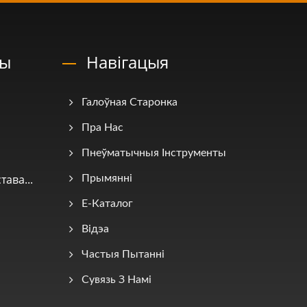
ны
Навігацыя
Галоўная Старонка
Пра Нас
Пнеўматычныя Інструменты
ава...
Прымянні
E-Каталог
Відэа
Частыя Пытанні
Сувязь З Намі