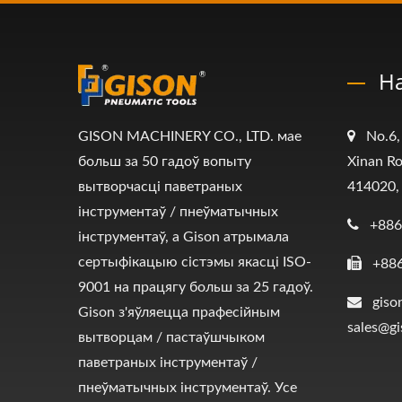
Н
GISON MACHINERY CO., LTD. мае
No.6,
больш за 50 гадоў вопыту
Xinan Ro
вытворчасці паветраных
414020,
інструментаў / пнеўматычных
+886
інструментаў, а Gison атрымала
сертыфікацыю сістэмы якасці ISO-
+88
9001 на працягу больш за 25 гадоў.
giso
Gison з'яўляецца прафесійным
sales@g
вытворцам / пастаўшчыком
паветраных інструментаў /
пнеўматычных інструментаў. Усе