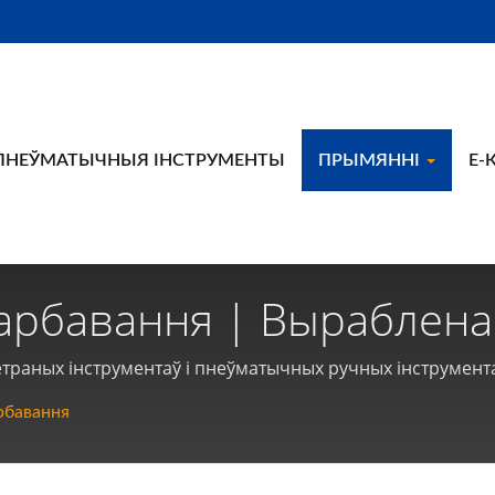
ПНЕЎМАТЫЧНЫЯ ІНСТРУМЕНТЫ
ПРЫМЯННІ
E-
арбавання | Выраблена 
ых Інструментаў І Пне
траных інструментаў і пнеўматычных ручных інструментаў
on
рбавання