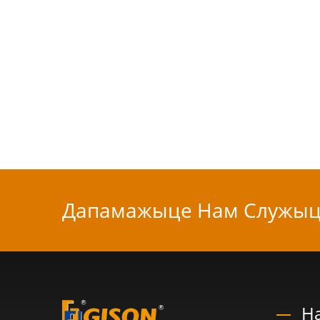
Дапамажыце Нам Служыц
Н