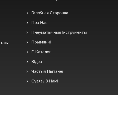
Галоўная Старонка
Пра Нас
Пнеўматычныя Інструменты
ава...
Прымянні
E-Каталог
Відэа
Частыя Пытанні
Сувязь З Намі