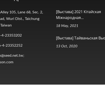
[Выстава] 2021 Кітайская
 Alley 105, Lane 68, Sec. 2,
Міжнародная...
ad, Wuri Dist., Taichung
 Taiwan
18 May, 2021
-4-23353202
[Выстава] Тайваньская Выст
6-4-23352252
13 Oct, 2020
n@seed.net.tw;
ison.com