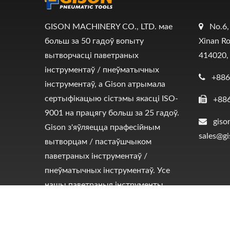
GISON MACHINERY CO., LTD. мае
No.6,
больш за 50 гадоў вопыту
Xinan Ro
вытворчасці паветраных
414020,
інструментаў / пнеўматычных
+886
інструментаў, а Gison атрымала
сертыфікацыю сістэмы якасці ISO-
+88
9001 на працягу больш за 25 гадоў.
giso
Gison з'яўляецца прафесійным
sales@g
вытворцам / пастаўшчыком
паветраных інструментаў /
пнеўматычных інструментаў. Усе
нашы паветраныя інструменты
выраблены ў ТАЙВАНІ.