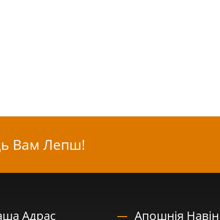
ь Вам Лепш!
аша Адрас
Апошнія Наві