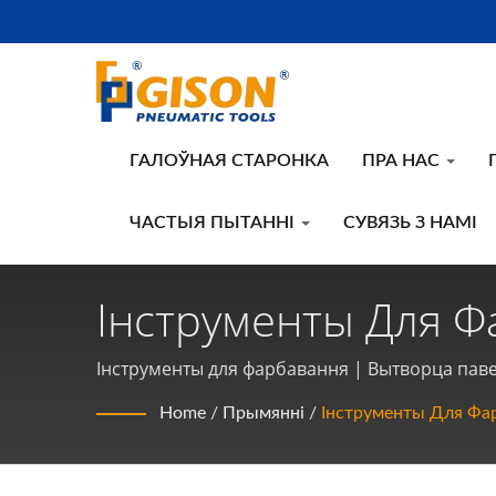
ГАЛОЎНАЯ СТАРОНКА
ПРА НАС
ЧАСТЫЯ ПЫТАННІ
СУВЯЗЬ З НАМІ
Інструменты Для Ф
Вытворца Паветран
Інструменты для фарбавання | Вытворца паве
Інструментаў | Gis
Home
/
Прымянні
/
Інструменты Для Фа