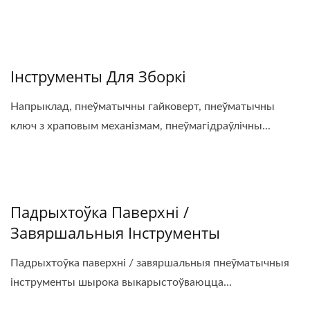
Інструменты Для Зборкі
Напрыклад, пнеўматычны гайковерт, пнеўматычны
ключ з храповым механізмам, пнеўмагідраўлічны...
Падрыхтоўка Паверхні /
Завяршальныя Інструменты
Падрыхтоўка паверхні / завяршальныя пнеўматычныя
інструменты шырока выкарыстоўваюцца...