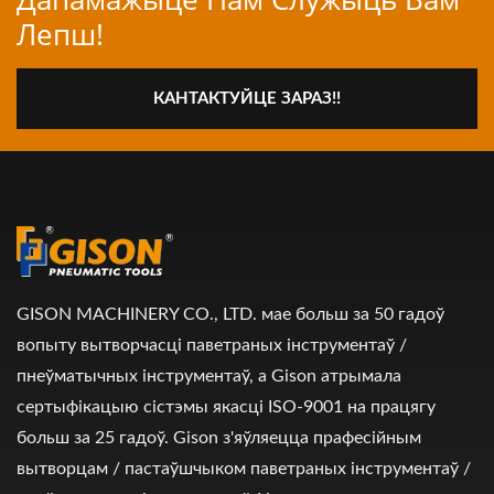
Лепш!
КАНТАКТУЙЦЕ ЗАРАЗ!!
GISON MACHINERY CO., LTD. мае больш за 50 гадоў
вопыту вытворчасці паветраных інструментаў /
пнеўматычных інструментаў, а Gison атрымала
сертыфікацыю сістэмы якасці ISO-9001 на працягу
больш за 25 гадоў. Gison з'яўляецца прафесійным
вытворцам / пастаўшчыком паветраных інструментаў /