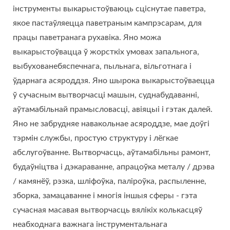
інструменты выкарыстоўваюць сціснутае паветра,
якое пастаўляецца паветраным кампрэсарам, для
працы паветранага рухавіка. Яно можа
выкарыстоўвацца ў жорсткіх умовах запальнога,
выбухованебяспечнага, пыльнага, вільготнага і
ўдарнага асяроддзя. Яно шырока выкарыстоўваецца
ў сучасным вытворчасці машын, суднабудаванні,
аўтамабільнай прамысловасці, авіяцыі і гэтак далей.
Яно не забрудняе навакольнае асяроддзе, мае доўгі
тэрмін службы, простую структуру і лёгкае
абслугоўванне. Вытворчасць, аўтамабільны рамонт,
будаўніцтва і дэкараванне, апрацоўка металу / дрэва
/ камянёў, рэзка, шліфоўка, паліроўка, распыленне,
зборка, замацаванне і многія іншыя сферы - гэта
сучасная масавая вытворчасць вялікіх колькасцяў
неабходнага важнага інструментальнага