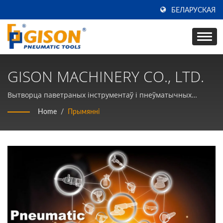
БЕЛАРУСКАЯ
GISON MACHINERY CO., LTD.
Вытворца паветраных інструментаў і пнеўматычных
ручных інструментаў на працягу 50 гадоў у ТАЙВАНІ |
Home
/
Прымянні
Gison