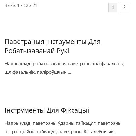
Вынік 1 - 12 з 21
1
2
Паветраныя Інструменты Для
Робатызаванай Рукі
Напрыклад, робатызаваная паветраны шліфавальнік,
шліфавальнік, паліроўшчык ...
Інструменты Для Фіксацыі
Напрыклад, паветраны ўдарны гайкацяг, паветраны
рэтракцыйны гайкацяг, паветраны ўсталёўшчык,...