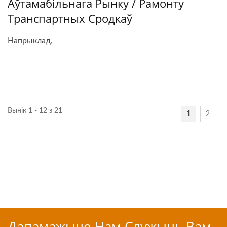
Аўтамабільнага Рынку / Рамонту
Транспартных Сродкаў
Напрыклад,
Вынік 1 - 12 з 21
1
2
Дапамажыце Нам Служыць Вам