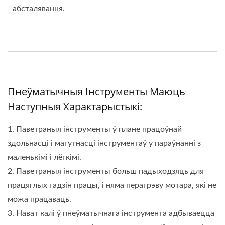
абсталявання.
Пнеўматычныя Інструменты Маюць
Наступныя Характарыстыкі:
1. Паветраныя інструменты ў плане працоўнай
здольнасці і магутнасці інструментаў у параўнанні з
маленькімі і лёгкімі.
2. Паветраныя інструменты больш падыходзяць для
працяглых гадзін працы, і няма перагрэву мотара, які не
можа працаваць.
3. Нават калі ў пнеўматычнага інструмента адбываецца