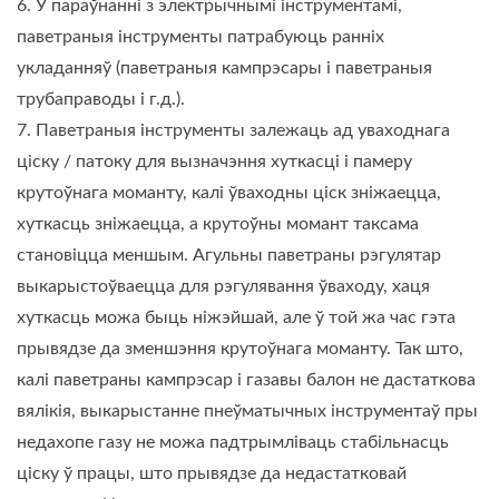
6. У параўнанні з электрычнымі інструментамі,
паветраныя інструменты патрабуюць ранніх
укладанняў (паветраныя кампрэсары і паветраныя
трубаправоды і г.д.).
7. Паветраныя інструменты залежаць ад уваходнага
ціску / патоку для вызначэння хуткасці і памеру
крутоўнага моманту, калі ўваходны ціск зніжаецца,
хуткасць зніжаецца, а крутоўны момант таксама
становіцца меншым. Агульны паветраны рэгулятар
выкарыстоўваецца для рэгулявання ўваходу, хаця
хуткасць можа быць ніжэйшай, але ў той жа час гэта
прывядзе да зменшэння крутоўнага моманту. Так што,
калі паветраны кампрэсар і газавы балон не дастаткова
вялікія, выкарыстанне пнеўматычных інструментаў пры
недахопе газу не можа падтрымліваць стабільнасць
ціску ў працы, што прывядзе да недастатковай