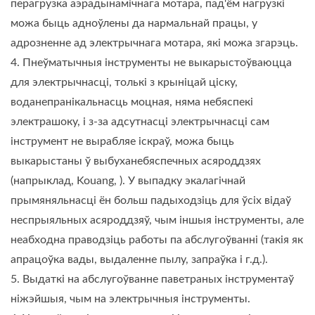
перагрузка аэрадынамічнага мотара, пад'ём нагрузкі
можа быць адноўлены да нармальнай працы, у
адрозненне ад электрычнага мотара, які можа згарэць.
4. Пнеўматычныя інструменты не выкарыстоўваюцца
для электрычнасці, толькі з крыніцай ціску,
воданепранікальнасць моцная, няма небяспекі
электрашоку, і з-за адсутнасці электрычнасці сам
інструмент не вырабляе іскраў, можа быць
выкарыстаны ў выбуханебяспечных асяроддзях
(напрыклад, Kouang, ). У выпадку экалагічнай
прымяняльнасці ён больш падыходзіць для ўсіх відаў
неспрыяльных асяроддзяў, чым іншыя інструменты, але
неабходна праводзіць работы па абслугоўванні (такія як
апрацоўка вады, выдаленне пылу, запраўка і г.д.).
5. Выдаткі на абслугоўванне паветраных інструментаў
ніжэйшыя, чым на электрычныя інструменты.