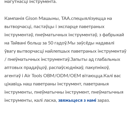
магутнасці інструмента.
Кампанія Gison Машыны, ТАА.спецыялізуецца на
вытворчасці, пастаўцы і экспарце паветраных
інструментаў, пнеўматычных інструментаў, з фабрыкай
на Тайвані больш за 50 гадоў.Мы заўсёды надавалі
ўвагу вытворчасці найлепшых паветраных інструментаў
/ пнеўматычных інструментаў.Запыты ад глабальных
аптовых прадаўцоў, распаўсюднікаў, пакупнікоў,
агентаў і Air Tools OBM/ODM/OEM вітаюцца.Калі вас
цікавіць наш паветраны інструмент, паветраныя
інструменты, пнеўматычны інструмент, пнеўматычныя
інструменты, калі ласка,
звяжыцеся з намі
зараз.