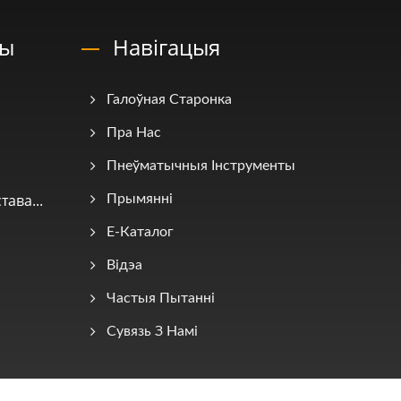
ны
Навігацыя
Галоўная Старонка
Пра Нас
Пнеўматычныя Інструменты
ава...
Прымянні
E-Каталог
Відэа
Частыя Пытанні
Сувязь З Намі