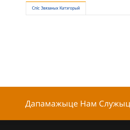
Спіс Звязаных Катэгорый
Дапамажыце Нам Служыц