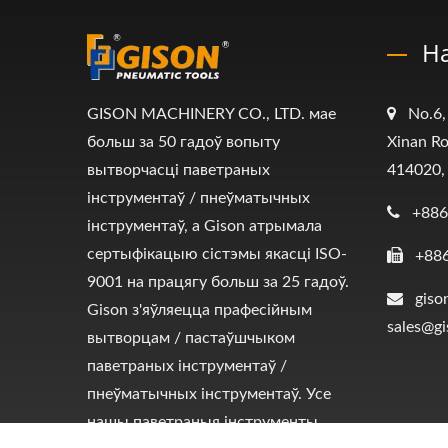
Н
GISON MACHINERY CO., LTD. мае
No.6,
больш за 50 гадоў вопыту
Xinan Ro
вытворчасці паветраных
414020,
інструментаў / пнеўматычных
+886
інструментаў, а Gison атрымала
сертыфікацыю сістэмы якасці ISO-
+88
9001 на працягу больш за 25 гадоў.
giso
Gison з'яўляецца прафесійным
sales@g
вытворцам / пастаўшчыком
паветраных інструментаў /
пнеўматычных інструментаў. Усе
нашы паветраныя інструменты