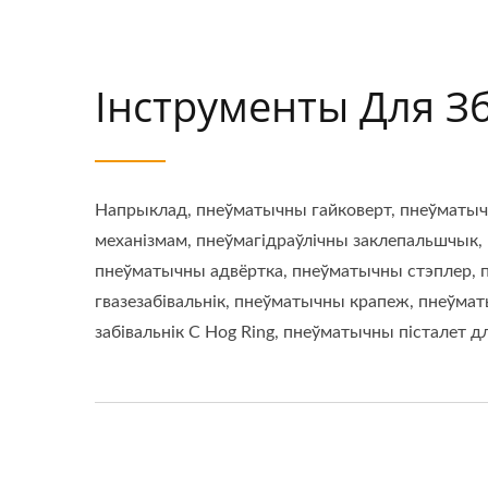
Інструменты Для З
Напрыклад, пнеўматычны гайковерт, пнеўматы
механізмам, пнеўмагідраўлічны заклепальшчык,
пнеўматычны адвёртка, пнеўматычны стэплер,
гвазезабівальнік, пнеўматычны крапеж, пнеўма
забівальнік C Hog Ring, пнеўматычны пісталет дл