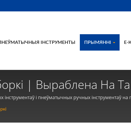
ПНЕЎМАТЫЧНЫЯ ІНСТРУМЕНТЫ
ПРЫМЯННІ
E-
боркі | Выраблена На Т
ментаў І Пнеўматычных
х інструментаў і пнеўматычных ручных інструментаў на п
on
ркі