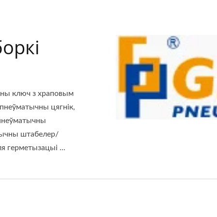
боркі
чны ключ з храповым
 пнеўматычны цягнік,
 пнеўматычны
тычны штабелер/
я герметызацыі ...