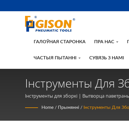
ГАЛОЎНАЯ СТАРОНКА
ПРА НАС
ЧАСТЫЯ ПЫТАННІ
СУВЯЗЬ З НАМІ
Інструменты Для З
Паветраных Інстру
Інструменты для зборкі | Вытворца паветраны
Інструментаў | Gis
Home
/
Прымянні
/
Інструменты Для Збо