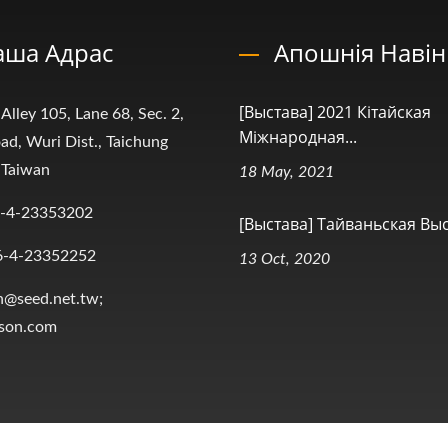
аша Адрас
Апошнія Наві
[Выстава] 2021 Кітайская
 Alley 105, Lane 68, Sec. 2,
Міжнародная...
ad, Wuri Dist., Taichung
 Taiwan
18 May, 2021
-4-23353202
[Выстава] Тайваньская Выст
6-4-23352252
13 Oct, 2020
n@seed.net.tw;
ison.com