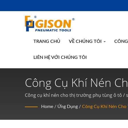
TRANG CHỦ
VỀ CHÚNG TÔI
CÔNG 
LIÊN HỆ VỚI CHÚNG TÔI
Công Cụ Khí Nén Ch
Nhà Sản Xuất Dụng 
Công cụ khí nén cho thị trường phụ tùng ô tô /
Đài Loan | Gison
Home
/
Ứng Dụng
/
Công Cụ Khí Nén Cho 