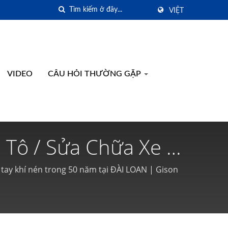
VIỆT
VIDEO
CÂU HỎI THƯỜNG GẶP
 Tô / Sửa Chữa Xe |
ầm Tay Khí Nén Tại
 tay khí nén trong 50 năm tại ĐÀI LOAN | Gison