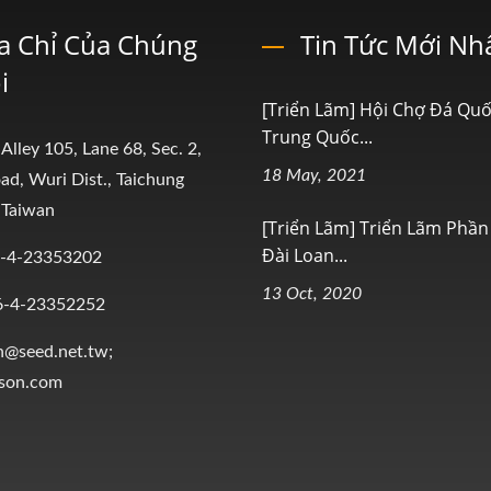
a Chỉ Của Chúng
Tin Tức Mới Nh
i
[Triển Lãm] Hội Chợ Đá Quố
Trung Quốc...
 Alley 105, Lane 68, Sec. 2,
18 May, 2021
ad, Wuri Dist., Taichung
 Taiwan
[Triển Lãm] Triển Lãm Phầ
Đài Loan...
-4-23353202
13 Oct, 2020
6-4-23352252
n@seed.net.tw;
ison.com