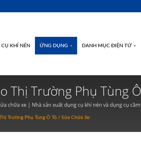
CỤ KHÍ NÉN
ỨNG DỤNG
DANH MỤC ĐIỆN TỬ
o Thị Trường Phụ Tùng Ô
Cụ Khí Nén Và Dụng Cụ C
 sửa chữa xe | Nhà sản xuất dụng cụ khí nén và dụng cụ cầm
Thị Trường Phụ Tùng Ô Tô / Sửa Chữa Xe