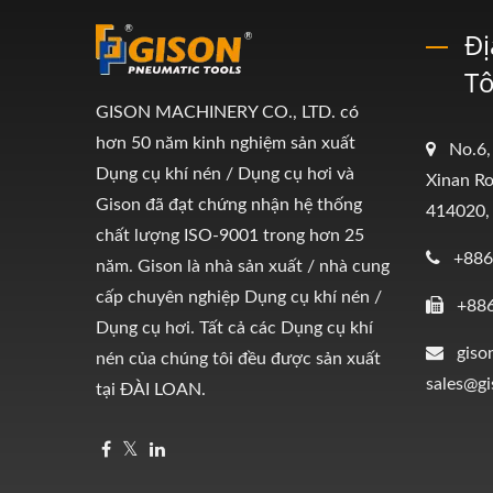
Đị
Tô
GISON MACHINERY CO., LTD. có
hơn 50 năm kinh nghiệm sản xuất
No.6,
Dụng cụ khí nén / Dụng cụ hơi và
Xinan Ro
Gison đã đạt chứng nhận hệ thống
414020,
chất lượng ISO-9001 trong hơn 25
+886
năm. Gison là nhà sản xuất / nhà cung
cấp chuyên nghiệp Dụng cụ khí nén /
+88
Dụng cụ hơi. Tất cả các Dụng cụ khí
giso
nén của chúng tôi đều được sản xuất
sales@g
tại ĐÀI LOAN.