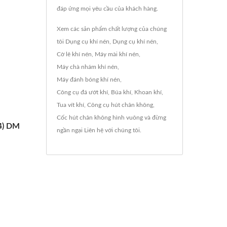
đáp ứng mọi yêu cầu của khách hàng.
Xem các sản phẩm chất lượng của chúng
tôi
Dụng cụ khí nén
,
Dụng cụ khí nén
,
Cờ lê khí nén
,
Máy mài khí nén
,
Máy chà nhám khí nén
,
Máy đánh bóng khí nén
,
Công cụ đá ướt khí
,
Búa khí
,
Khoan khí
,
Tua vít khí
,
Công cụ hút chân không
,
Cốc hút chân không hình vuông
và đừng
4) DM
ngần ngại
Liên hệ với chúng tôi
.