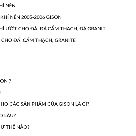
HÍ NÉN
HÍ NÉN 2005-2006 GISON
HÍ ƯỚT CHO ĐÁ, ĐÁ CẨM THẠCH, ĐÁ GRANIT
 CHO ĐÁ, CẨM THẠCH, GRANITE
SON ?
?
HO CÁC SẢN PHẨM CỦA GISON LÀ GÌ?
O LÂU?
HƯ THẾ NÀO?