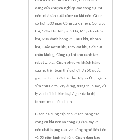
GISON MACHINERY CO., LTD. là nhà
cung cấp chuyên nghiệp các công cụ khí
nén, nhà sản xuất công cụ khí nén. Gison
có hơn 500 mẫu Công cụ khí nén, Công cụ
khí, Cờ lê khí, Máy mài khí, Máy chà nhám
khí, Máy đánh bóng khí, Búa khí, Khoan
khí, Tuốc nơ vít khí, Máy cắt khí, Cốc hút
chân không, Công cụ khí cho cánh tay
robot ... v.v.. Gison phục vụ khách hàng
của họ trên toàn thế giới ở hơn 50 quốc
gia, đặc biệt là ở châu Âu, Mỹ và Úc, ngành
sửa chữa ô tô, xây dựng, trang trí, buộc, xử
lý và chế biến kim loại / gỗ / đá là thị
trường mục tiêu chính.
Gison đã cung cấp cho khách hàng các
công cụ khí nén và công cụ cầm tay khí
nén chất lượng cao, với công nghệ tiên tiến
và 50 năm kinh nghiệm, Gison đảm bảo