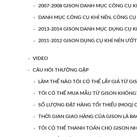
2007-2008 GISON DANH MỤC CÔNG CỤ K
DANH MỤC CÔNG CỤ KHÍ NÉN, CÔNG CỤ K
2013-2014 GISON DANH MỤC DỤNG CỤ K
2011-2012 GISON DỤNG CỤ KHÍ NÉN ƯỚT
VIDEO
CÂU HỎI THƯỜNG GẶP
LÀM THẾ NÀO TÔI CÓ THỂ LẤY GIÁ TỪ GI
TÔI CÓ THỂ MUA MẪU TỪ GISON KHÔNG
SỐ LƯỢNG ĐẶT HÀNG TỐI THIỂU (MOQ) C
THỜI GIAN GIAO HÀNG CỦA GISON LÀ BA
TÔI CÓ THỂ THANH TOÁN CHO GISON N