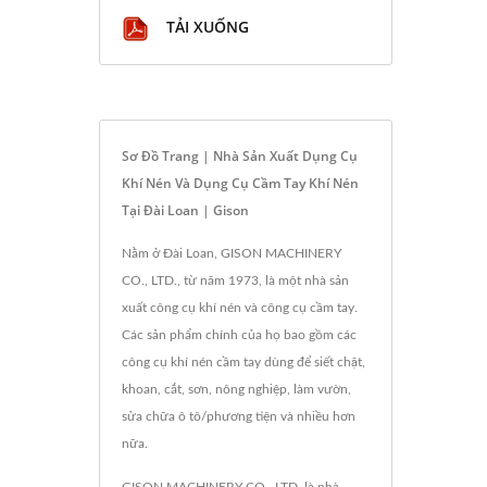
TẢI XUỐNG
Sơ Đồ Trang | Nhà Sản Xuất Dụng Cụ
Khí Nén Và Dụng Cụ Cầm Tay Khí Nén
Tại Đài Loan | Gison
Nằm ở Đài Loan, GISON MACHINERY
CO., LTD., từ năm 1973, là một nhà sản
xuất công cụ khí nén và công cụ cầm tay.
Các sản phẩm chính của họ bao gồm các
công cụ khí nén cầm tay dùng để siết chặt,
khoan, cắt, sơn, nông nghiệp, làm vườn,
sửa chữa ô tô/phương tiện và nhiều hơn
nữa.