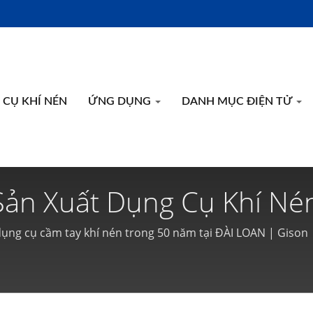
CỤ KHÍ NÉN
ỨNG DỤNG
DANH MỤC ĐIỆN TỬ
Sản Xuất Dụng Cụ Khí N
50 Năm Tại ĐÀI LOAN | G
dụng cụ cầm tay khí nén trong 50 năm tại ĐÀI LOAN | Gison