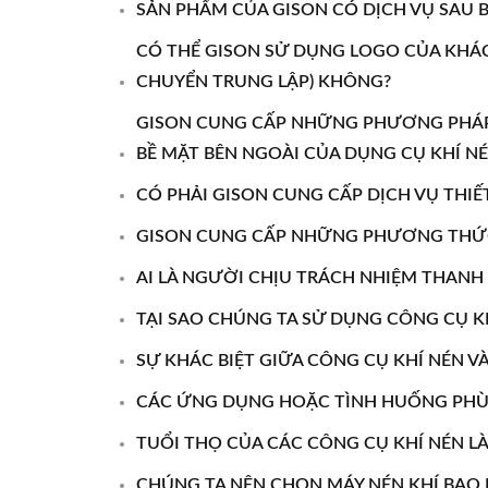
SẢN PHẨM CỦA GISON CÓ DỊCH VỤ SAU
CÓ THỂ GISON SỬ DỤNG LOGO CỦA KHÁ
CHUYỂN TRUNG LẬP) KHÔNG?
GISON CUNG CẤP NHỮNG PHƯƠNG PHÁP
BỀ MẶT BÊN NGOÀI CỦA DỤNG CỤ KHÍ 
CÓ PHẢI GISON CUNG CẤP DỊCH VỤ THIẾ
GISON CUNG CẤP NHỮNG PHƯƠNG THỨC 
AI LÀ NGƯỜI CHỊU TRÁCH NHIỆM THAN
TẠI SAO CHÚNG TA SỬ DỤNG CÔNG CỤ K
SỰ KHÁC BIỆT GIỮA CÔNG CỤ KHÍ NÉN VÀ
CÁC ỨNG DỤNG HOẶC TÌNH HUỐNG PHÙ 
TUỔI THỌ CỦA CÁC CÔNG CỤ KHÍ NÉN LÀ
CHÚNG TA NÊN CHỌN MÁY NÉN KHÍ BAO 