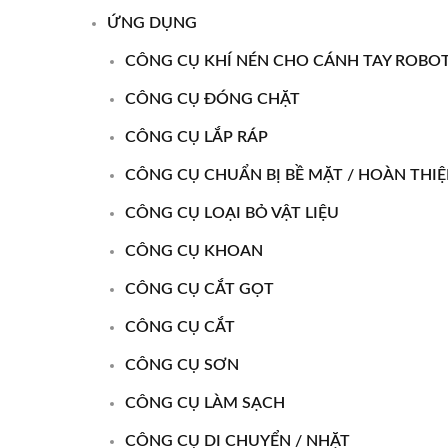
ỨNG DỤNG
CÔNG CỤ KHÍ NÉN CHO CÁNH TAY ROBO
CÔNG CỤ ĐÓNG CHẶT
CÔNG CỤ LẮP RÁP
CÔNG CỤ CHUẨN BỊ BỀ MẶT / HOÀN THI
CÔNG CỤ LOẠI BỎ VẬT LIỆU
CÔNG CỤ KHOAN
CÔNG CỤ CẮT GỌT
CÔNG CỤ CẮT
CÔNG CỤ SƠN
CÔNG CỤ LÀM SẠCH
CÔNG CỤ DI CHUYỂN / NHẶT