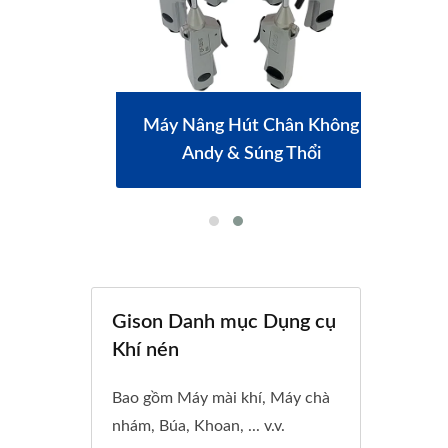
 Động
Máy Nâng Hút Chân Không
Máy
Andy & Súng Thổi
Gison Danh mục Dụng cụ
Khí nén
Bao gồm Máy mài khí, Máy chà
nhám, Búa, Khoan, ... v.v.