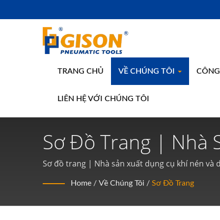
TRANG CHỦ
VỀ CHÚNG TÔI
CÔNG 
LIÊN HỆ VỚI CHÚNG TÔI
Sơ Đồ Trang | Nhà 
Tay Khí Nén Trong 
Sơ đồ trang | Nhà sản xuất dụng cụ khí nén và 
Home
/
Về Chúng Tôi
/
Sơ Đồ Trang