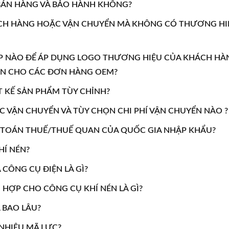
 BÁN HÀNG VÀ BẢO HÀNH KHÔNG?
CH HÀNG HOẶC VẬN CHUYỂN MÀ KHÔNG CÓ THƯƠNG HI
 NÀO ĐỂ ÁP DỤNG LOGO THƯƠNG HIỆU CỦA KHÁCH HÀ
NÉN CHO CÁC ĐƠN HÀNG OEM?
T KẾ SẢN PHẨM TÙY CHỈNH?
VẬN CHUYỂN VÀ TÙY CHỌN CHI PHÍ VẬN CHUYỂN NÀO ?
H TOÁN THUẾ/THUẾ QUAN CỦA QUỐC GIA NHẬP KHẨU?
HÍ NÉN?
 CÔNG CỤ ĐIỆN LÀ GÌ?
HỢP CHO CÔNG CỤ KHÍ NÉN LÀ GÌ?
 BAO LÂU?
NHIÊU MÃ LỰC?