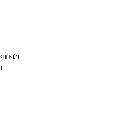
 Nâng Hút Chân Không
Máy Khoan Khí Nén Di
Andy & Súng Thổi
KHÍ NÉN
Í.