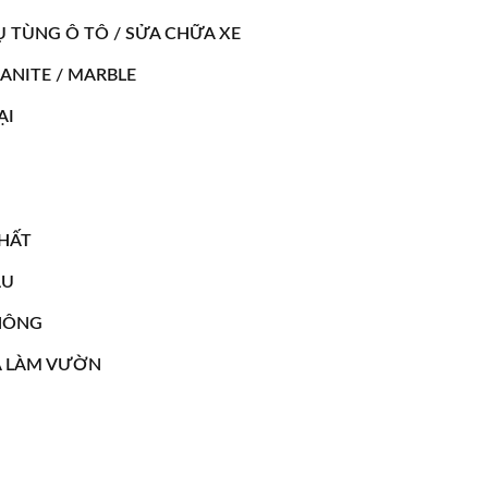
 TÙNG Ô TÔ / SỬA CHỮA XE
ANITE / MARBLE
ẠI
THẤT
ÀU
HÔNG
À LÀM VƯỜN