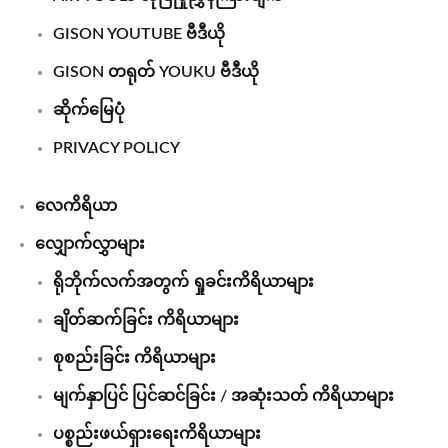
GISON YOUTUBE ဗီဒီယို
GISON တရုတ် YOUKU ဗီဒီယို
ဆိုက်မြေပုံ
PRIVACY POLICY
လေကိရိယာ
လျှောက်လွှာများ
ရိုဘိုက်လက်အတွက် ရှုခင်းကိရိယာများ
ချိတ်ဆက်ခြင်း ကိရိယာများ
စုစည်းခြင်း ကိရိယာများ
မျက်နှာပြင် ပြင်ဆင်ခြင်း / အဆုံးသတ် ကိရိယာများ
ပစ္စည်းဖယ်ရှားရေးကိရိယာများ