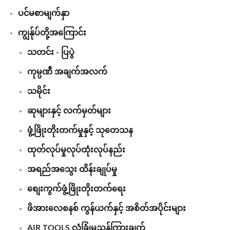
ပင်မစာမျက်နှာ
ကျွန်ုပ်တို့အကြောင်း
သတင်း - ပြပွဲ
ကုမ္ပဏီ အချက်အလက်
သမိုင်း
ဆုများနှင့် လက်မှတ်များ
ဖွံ့ဖြိုးတိုးတက်မှုနှင့် သုတေသန
ထုတ်လုပ်မှုလုပ်ထုံးလုပ်နည်း
အရည်အသွေး ထိန်းချုပ်မှု
စျေးကွက်ဖွံ့ဖြိုးတိုးတက်ရေး
ဖိအားလေစနစ် ကွန်ယက်နှင့် အစိတ်အပိုင်းများ
AIR TOOLS လုံခြုံမှုညွှန်ကြားချက်