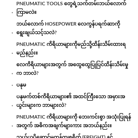
PNEUMATIC TOOLS တွေရဲ့သက်တမ်းဘယ်လောက်
ကြာမလဲ။
ဘယ်လောက် HOSEPOWER လေကွန်ပရက်ဆာကို
ရွေးချယ်သင့်သလဲ?
PNEUMATIC ကိရိယာများကိုမည်သို့ထိန်းသိမ်းထားရ
မည်နည်း။
လေကိရိယာများအတွက် အထွေထွေပြုပြင်ထိန်းသိမ်းမှု
က ဘာလဲ?
ပနုမ
ပနုမက်တစ်ကိရိယာများ၏ အထင်ကြီးသော အမှားအ
ယွင်းများက ဘာများလဲ?
PNEUMATIC ကိရိယာများကို ဘေးကင်းစွာ အသုံးပြုရန်
အတွက် အဓိကအချက်များကား အဘယ်နည်း။
သယ်ယူပို့ဆောင်မှုကုန်ကျစရိတ် (FREIGHT) နှင့်