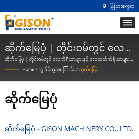
မြန်မာအက္ခရာ
ဆိုက်မြေပုံ | တိုင်းဝမ်တွင် လေ
ကိရိယာများနှင့် လေထုတ်
ဆိုက်မြေပုံ | တိုင်းဝမ်တွင် လေကိရိယာများနှင့် လေထုတ်ကိရိယာများ
ကို ၅၀ နှစ်ကြာ ထုတ်လုပ်နေသူ | Gison
ကိရိယာများကို ၅၀ နှစ်ကြာ
Home
/
ကျွန်ုပ်တို့အကြောင်း
/
ဆိုက်မြေပုံ
ထုတ်လုပ်နေသူ | Gison
ဆိုက်မြေပုံ
ဆိုက်မြေပုံ - GISON MACHINERY CO., LTD.