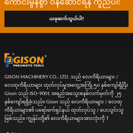
ကောင်းမွန်စွာ ဝန်ဆောင်ရန် ကူညီပါ!
ယခုဆက်သွယ်ပါ!!
GISON MACHINERY CO., LTD. သည် လေကိရိယာများ /
လေထုကိရိယာများ ထုတ်လုပ်မှုအတွေ့အကြုံ ၅၀ နှစ်ကျော်ရှိပြီး
Gison သည် ISO-9001 အရည်အသွေးစနစ်လက်မှတ်ကို ၂၅
နှစ်ကျော်ရရှိခဲ့သည်။ Gison သည် လေကိရိယာများ / လေထု
ကိရိယာများ၏ ပရော်ဖက်ရှင်နယ် ထုတ်လုပ်သူ / ပေးသွင်းသူ
ဖြစ်သည်။ ကျွန်ုပ်တို့၏ လေကိရိယာများအားလုံးကို T