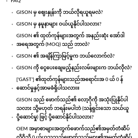
FAQ
GISON မှ ဈေးနှုန်းကို ဘယ်လိုရယူရမလဲ?
GISON မှ နမူနာများ ဝယ်ယူနိုင်ပါသလား?
GISON ၏ ထုတ်ကုန်များအတွက် အနည်းဆုံး အော်ဒါ
အရေအတွက် (MOQ) သည် ဘာလဲ?
GISON ၏ အချိန်ကြာမြင့်မှုက ဘယ်လောက်လဲ?
GISON ကို ငွေပေးချေမည့်နည်းလမ်းများက ဘယ်လိုလဲ?
['GAST'] ၏ထုတ်ကုန်များသည်အရောင်းအ 0 ယ် 0 န်
ဆောင်မှုနှင့်အာမခံရှိပါသလား။
GISON သည် ဖောက်သည်၏ လော့ဂိုကို အသုံးပြုနိုင်ပါ
သလား သို့မဟုတ် ဘရန်းမပါဘဲ (သန့်ရှင်းသော သယ်ယူ
ပို့ဆောင်မှု) ဖြင့် ပို့ဆောင်နိုင်ပါသလား?
OEM အမှာစာများအတွက်ဖောက်သည်၏အမှတ်တံဆိပ်
လိုဂိုသို့ 0 ယ်ယူသူသည်ဖောက်သည်များ၏အမှတ်တံဆိပ်