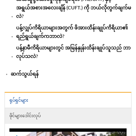
အရွယ်အစားအလေးချိန် (CUFT.) ကို ဘယ်လိုတွက်ချက်မ
လဲ?
ပန့်လျှပ်ကိရိယာများအတွက် ဖိအားထိန်းချုပ်ကိရိယာ၏
ရည်ရွယ်ချက်ကဘာလဲ?
ပန့်နာမီကိရိယာများတွင် အမြန်နှုန်းထိန်းချုပ်သူသည် ဘာ
လုပ်သလဲ?
ဆက်သွယ်ရန်
ရုပ်ရှင်များ
ဖိုင်များဒေါင်းလုပ်