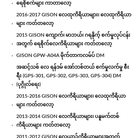
ရေစိုစက်များ ကာတာလော့
2016-2017 GISON လေထုကိရိယာများ၊ လေထုကိရိယာ
များ ကတ်တလော့
2015 GISON ကျောက်၊ မာဘယ်၊ ဂရနိုက့် စက်မှုလုပ်ငန်း
အတွက် ရေစိုက်လေကိရိယာများ ကတ်တလော့
GISON GPW-A04A မိုက်တာကလမ်ပ် DM
အဆင့်သစ် လေ ရန်ဒမ် အော်ဘစ်တယ် စက်မှုလက်မှု စီး
ရီး (GPS-301, GPS-302, GPS-303, GPS-304) DM
(ပုဂ္ဂိုလ်ရေး)
2015-2016 GISON လေကိရိယာများ၊ လေထုကိရိယာ
များ ကတ်တလော့
2013-2014 GISON လေကိရိယာများ၊ ပနူမက်တစ်
ကိရိယာများ ကတ်တလော့
2011-2012 GISON လေယာဉ်ကိရိယာများအတွက်