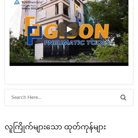
ဆိုက်မြေပုံ
လူကြိုက်များသော ထုတ်ကုန်များ