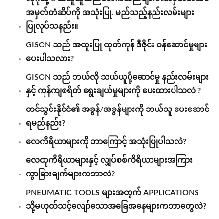
အမှတ်တံဆိပ်ကို အသုံးပြု. မည်သည့်နည်းလမ်းများ
ပြုလုပ်သနည်း။
GISON သည် အထူးပြု ထုတ်ကုန် ဒီဇိုင်း ဝန်ဆောင်မှုများ
ပေးပါသလား?
GISON သည် ဘယ်လို သယ်ယူပို့ဆောင်မှု နည်းလမ်းများ
နှင့် ကုန်ကျစရိတ် ရွေးချယ်မှုများကို ပေးထားပါသလဲ ?
တင်သွင်းနိုင်ငံ၏ အခွန်/အခွန်များကို ဘယ်သူ ပေးဆောင်
ရမည်နည်း?
လေကိရိယာများကို ဘာကြောင့် အသုံးပြုပါသလဲ?
လေထုကိရိယာများနှင့် လျှပ်စစ်ကိရိယာများအကြား
ကွာခြားချက်များကဘာလဲ?
PNEUMATIC TOOLS များအတွက် APPLICATIONS
သို့မဟုတ်သင့်လျော်သောအခြေအနေများကဘာတွေလဲ?