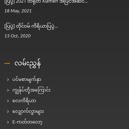
[ပြပွဲ] 2021 တရုတ် Xiamen အပြင်အဆင်...
18 May, 2021
[ပြပွဲ] တိုင်ဝမ် ကိရိယာပြပွဲ...
13 Oct, 2020
လမ်းညွှန်
ပင်မစာမျက်နှာ
ကျွန်ုပ်တို့အကြောင်း
လေကိရိယာ
လျှောက်လွှာများ
E-ကတ်တလော့