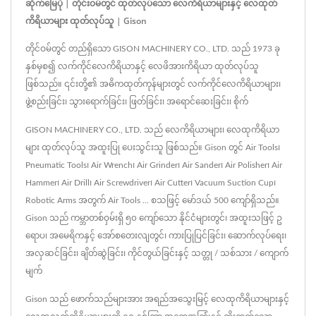
ဆိုက်မြေပုံ | တိုင်းဝမ်တွင် ထုတ်လုပ်သော လေကိရိယာများနှင့် လေထုတ်
ကိရိယာများ ထုတ်လုပ်သူ | Gison
တိုင်ဝမ်တွင် တည်ရှိသော GISON MACHINERY CO., LTD. သည် 1973 ခု
နှစ်မှစ၍ လက်ကိုင်လေကိရိယာနှင့် လေဖိအားကိရိယာ ထုတ်လုပ်သူ
ဖြစ်သည်။ ၎င်းတို့၏ အဓိကထုတ်ကုန်များတွင် လက်ကိုင်လေကိရိယာများ၊
ဖွဲ့စည်းခြင်း၊ သွားရောက်ခြင်း၊ ဖြတ်ခြင်း၊ အရောင်ဆေးခြင်း၊ စိုက်
GISON MACHINERY CO., LTD. သည် လေကိရိယာများ၊ လေထုကိရိယာ
များ ထုတ်လုပ်သူ အထူးပြု ပေးသွင်းသူ ဖြစ်သည်။ Gison တွင် Air Tools၊
Pneumatic Tools၊ Air Wrench၊ Air Grinder၊ Air Sander၊ Air Polisher၊ Air
Hammer၊ Air Drill၊ Air Screwdriver၊ Air Cutter၊ Vacuum Suction Cup၊
Robotic Arms အတွက် Air Tools ... စသဖြင့် မော်ဒယ် 500 ကျော်ရှိသည်။
Gison သည် ကမ္ဘာတစ်ဝှမ်းရှိ ၅၀ ကျော်သော နိုင်ငံများတွင်၊ အထူးသဖြင့် ဥ
ရောပ၊ အမေရိကနှင့် အော်စတေးလျတွင်၊ ကားပြုပြင်ခြင်း၊ ဆောက်လုပ်ရေး၊
အလှဆင်ခြင်း၊ ချိတ်ဆွဲခြင်း၊ ကိုင်တွယ်ခြင်းနှင့် သတ္တု / သစ်သား / ကျောက်
မျက်
Gison သည် ဖောက်သည်များအား အရည်အသွေးမြင့် လေထုကိရိယာများနှင့်