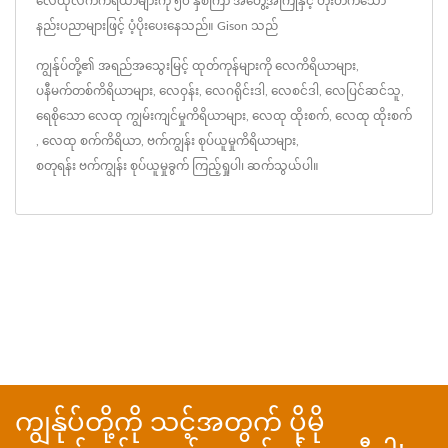
လေထုလက်ကိရိယာများကို ၅၀ နှစ်ကြာ အတွေ့အကြုံနှင့် တိုးတက်သော
နည်းပညာများဖြင့် ပံ့ပိုးပေးနေသည်။ Gison သည်
ကျွန်ုပ်တို့၏ အရည်အသွေးမြင့် ထုတ်ကုန်များကို
လေကိရိယာများ
,
ပနီမက်တစ်ကိရိယာများ
,
လေဝှန်း
,
လေဂရိုင်းဒါ
,
လေစင်ဒါ
,
လေပြင်ဆင်သူ
,
ရေစိုသော လေထု ကျွမ်းကျင်မှုကိရိယာများ
,
လေထု ထိုးစက်
,
လေထု ထိုးစက်
,
လေထု စက်ကိရိယာ
,
ဗက်ကျွန်း စုပ်ယူမှုကိရိယာများ
,
စတုရန်း ဗက်ကျွန်း စုပ်ယူမှုခွက်
ကြည့်ရှုပါ၊
ဆက်သွယ်ပါ
။
ကျွန်ုပ်တို့ကို သင့်အတွက် ပိုမို