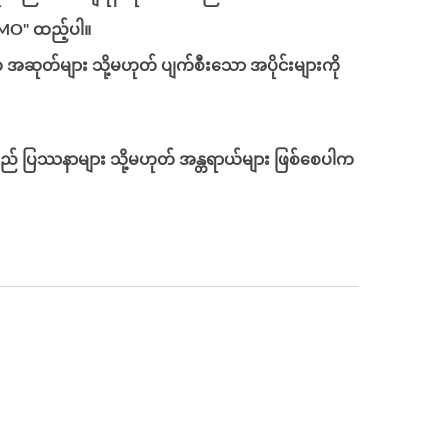
2 MO" ထည့်ပါ။
ပါက အဆုတ်များ သို့မဟုတ် ပျက်စီးသော အပိုင်းများကို
ုန်သည် ပြဿနာများ သို့မဟုတ် အန္တရာယ်များ ဖြစ်စေပါက