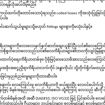
းလာရန်လိုအပ်လိမ့်မည်။
တကယ်ထက်တိုတောင်းသောပုံရသည်။ coiled hoses ကိုအသုံးပြုခြင်
်ပါ။
်သွယ်မှုများသို့မဟုတ် fittings များစွာကိုမသုံးပါနှင့်။
ာများကိုလေးလေးနက်နက်ဓာတ်ချေးယူနိုင်ပြီးသင်၏လေကြောင်းထေ
ေသောစိုစွတ်သောလေသည်သင်၏လေကိရိယာများ၏ဘဝကိုလျင်မြန်စွာတ
ထောက်ပံ့ရေးကိရိယာတစ်ခု။ ပိုမိုမြင့်မားသောဖိအားသည်လေကြေ
ခိုးအငှေ့ညှိရာကိရိယာလက်ကိုင် (ခန္ဓာကိုယ်) သို့တိုက်ရိုက်မထည့်ပါ
ြင်းမှညစ်ညမ်းမှုများကိုတားဆီးပါ။
ပြုပြီးနောက်၊ လေကြောင်းမှ လေကိရိယာကို ဖယ်ရှားပြီး လေဝင်ပေါက်သိ
န်းဖြင့် မိနစ်အနည်းငယ် လည်ပတ်စေပါ၊ ထို့ကြောင့် လေသည် ဆီကို 
3 ရက်တစ်မိနစ်အထိ အဆီ (SAE#10, ISO VG32) ဖြင့် ပြင်ဆင်ပါ။ လေက
ါက်ထဲထည့်ပါ။ ဂီယာများ၊ ဘယ်ရင်းများ၊ စလစ်များနှင့် စလစ်မျာ