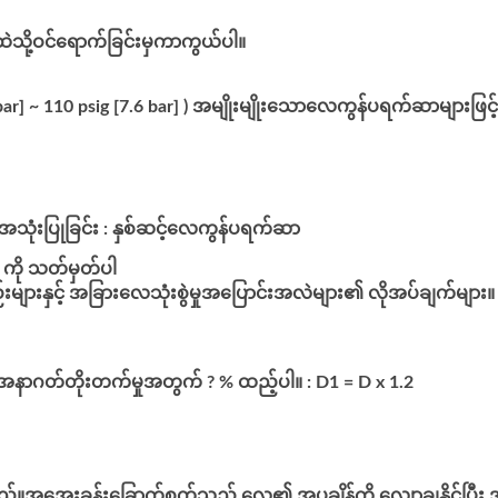
ထဲသို့ဝင်ရောက်ခြင်းမှကာကွယ်ပါ။
bar] ~ 110 psig [7.6 bar] ) အမျိုးမျိုးသောလေကွန်ပရက်ဆာများဖြင
်အသုံးပြုခြင်း : နှစ်ဆင့်လေကွန်ပရက်ဆာ
 ကို သတ်မှတ်ပါ
များနှင့် အခြားလေသုံးစွဲမှုအပြောင်းအလဲများ၏ လိုအပ်ချက်များ။
 အနာဂတ်တိုးတက်မှုအတွက် ? % ထည့်ပါ။ : D1 = D x 1.2
သည်။အအေးခန်းခြောက်စက်သည် လေ၏ အပူချိန်ကို လျှော့ချနိုင်ပြီး 