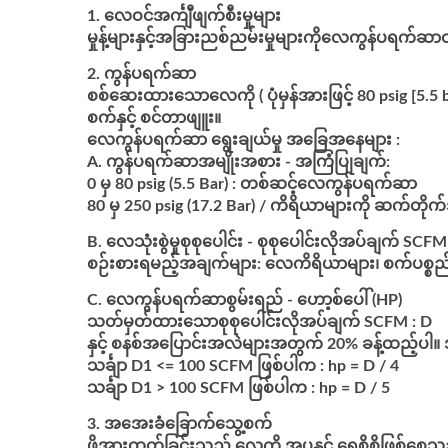
လေဝင်အင်္ကျီဖျက်စီးမှုများ
မှုန့်များနှင့်အခြားညစ်ညမ်းမှုများကိုလေကွန်ပရက်ဆာ
ကွန်ပရက်ဆာ
စစ်ဆေးထားသောလေကို ( ပုံမှန်အားဖြင့် 80 psig [5.5 
စက်နှင့် စင်တာဖျူး။
လေကွန်ပရက်ဆာ ရွေးချယ်မှု အခြေအနေများ :
ကွန်ပရက်ဆာအမျိုးအစား
- အကြံပြုချက်:
0 မှ 80 psig (5.5 Bar) : တစ်ဆင့်လေကွန်ပရက်ဆာ
80 မှ 250 psig (17.2 Bar) / ကိရိယာများကို ဆက်တိုက
လေသုံးစွဲမှုစုစုပေါင်း
- စုစုပေါင်းလိုအပ်ချက် SCFM
စဉ်းစားရမည့်အချက်များ: လေကိရိယာများ၊ စက်ပစ္စည်း
လေကွန်ပရက်ဆာစွမ်းရည် - ဟော့စ်ပေါ် (HP)
သတ်မှတ်ထားသောစုစုပေါင်းလိုအပ်ချက် SCFM : D
နှင့် စနစ်အပြောင်းအလဲများအတွက် 20% ခန့်ထည့်ပါ။
သင်္ချာ D1 <= 100 SCFM ဖြစ်ပါက : hp = D / 4
သင်္ချာ D1 > 100 SCFM ဖြစ်ပါက : hp = D / 5
အအေးခံခြောက်သွေ့စက်
ဖိအားထုတ်ခြင်းသည် လေကို အပူနှင့် ရေစိုစိုဖြစ်စေ