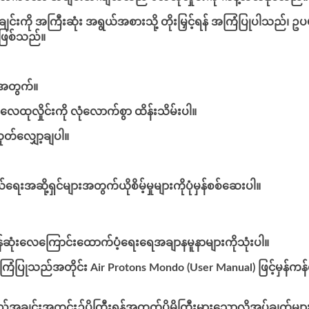
ို အကြီးဆုံး အရွယ်အစားသို့ တိုးမြှင့်ရန် အကြံပြုပါသည်၊ ဥပမာ 1
ည်ဖြစ်သည်။
ေအတွက်။
 လေထုလှိုင်းကို လုံလောက်စွာ ထိန်းသိမ်းပါ။
ုတ်လျှော့ချပါ။
းအဆို့ရှင်များအတွက်ယိုစိမ့်မှုများကိုပုံမှန်စစ်ဆေးပါ။
ဆုံးလေကြောင်းထောက်ပံ့ရေးရေအချာနမူနာများကိုသုံးပါ။
အကြံပြုသည်အတိုင်း Air Protons Mondo (User Manual) ဖြင့်မှန်ကန
်အချင်းအတွင်း၌ပိုကြီးရန်အတွက်ပိုမိုကြီးမားသောလိုအပ်ချက်မ