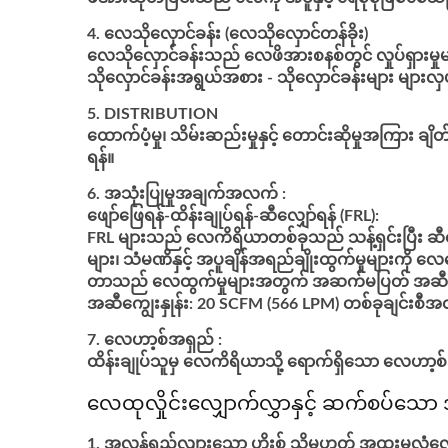
လေသိုလှောင်ခန်း (လေသိုလှောင်တန်ခိုး)
လေသိုလှောင်ခန်းသည် လေဖိအားစနစ်တွင် လှုပ်ရှားမှုများ
သိုလှောင်ခန်းအရွယ်အစား -
သိုလှောင်ခန်းများ များလ
DISTRIBUTION
ထောက်ပံ့မှု၊ သိမ်းဆည်းမှုနှင့် တောင်းဆိုမှုအက
ရန်။
အသုံးပြုမှုအချက်အလက် :
ဖျော်ဖြေရန်-ထိန်းချုပ်ရန်-ဆီလျှော်ရန် (FRL):
FRL များသည် လေကိရိယာတစ်ခုသည် သန့်ရှင်းပြီး ဆီလ
များ၊ သံမဏိနှင့် အပူချိန်အရည်ချိုးထွက်မှုများကို
တာသည် လေထွက်မှုများအတွက် အဆက်မပြတ် အဆီ/လေ
အဆီကျွေးနှုန်း: 20 SCFM (566 LPM) တစ်ခုချင်းစီအတ
လေဟာ့စ်အရှည် :
ထိန်းချုပ်သူမှ လေကိရိယာသို့ ရောက်ရှိသော လေဟာ့
လေထုလှိုင်းလျှောက်လွှာနှင့် ဆက်စပ်သော
အလွန်ရှည်လျားသော ဟိုးစ် သို့မဟုတ် အထူးမလုံ