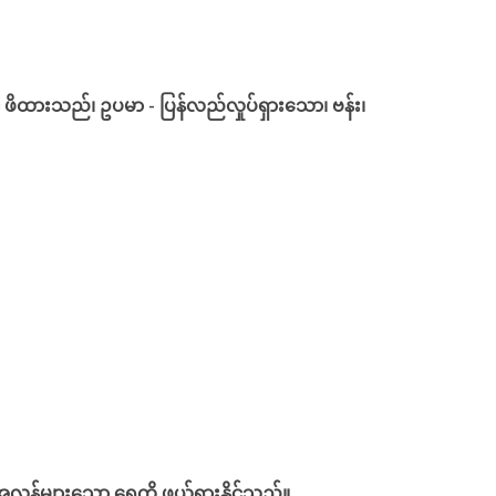
့် ဖိထားသည်၊ ဥပမာ - ပြန်လည်လှုပ်ရှားသော၊ ဗန်း၊
အလွန်များသော ရေကို ဖယ်ရှားနိုင်သည်။