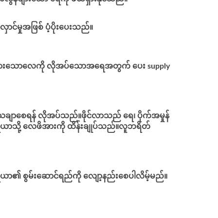
ှောင်မှုအဖြစ် ပံ့ပိုးပေးသည်။
ဖိအားထားသောလေကို လိုအပ်သောအရေအတွက် ပေး supply
ချာစေရန် လိုအပ်သည်။ဖိုင်လာသည် ရေ၊ ပိုက်အမှုန်
ိရိယာသို့ လေဖိအားကို ထိန်းချုပ်သည်။လူဘရိတ်
ယာ၏ စွမ်းဆောင်ရည်ကို လျော့နည်းစေပါလိမ့်မည်။