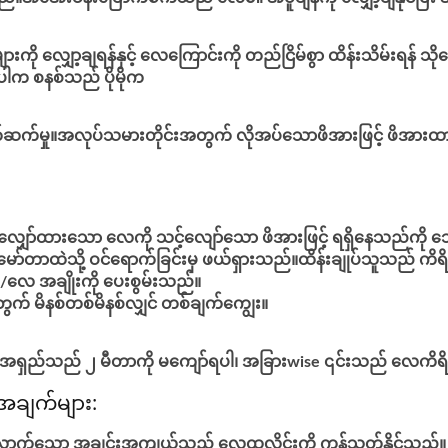
ကို လျှော့ချရန်နှင့် လေကြောင်းကို တည်ငြိမ်စွာ ထိန်းသိမ်းရန် သိုလ
ှပါက စနစ်သည် ပိုမိုက
ြား ချိတ်ဆက်မှု။အလုပ်သမားတိုင်းအတွက် လိုအပ်သောဖိအားဖြင့် 
ျှော်ထားသော လေကို သင့်လျော်သော ဖိအားဖြင့် ရရှိနေသည်ကို သေ
 လေမော်တာထဲသို့ ဝင်ရောက်ခြင်းမှ ဖယ်ရှားသည်။ထိန်းချုပ်သူသည် က
 အချိုးကို ပေးစွမ်းသည်။
ွက် မိနစ်တစ်မိနစ်လျှင် တစ်ချက်ကျွေး။
စ်အရှည်သည် ၂ မီတာကို မကျော်ရပါ၊ အခြားwise ၎င်းသည် လေကိရိ
 အချက်များ:
လောက်သော အချင်းအကျယ်သည် လေထုလှိုင်းကို ကန့်သတ်နိုင်သည်။