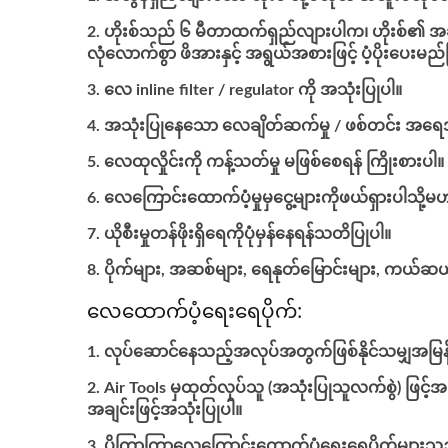
ဟိုးစ်သည် ၆ မီတာထက်ရှည်လျားပါက၊ ဟိုးစ်၏ အချင်းက
လုံလောက်စွာ ဖိအားနှင့် အရွယ်အစားဖြင့် ပံ့ပိုးပေးမ
လေ inline filter / regulator ကို အသုံးပြုပါ။
အသုံးပြုနေသော လေချိတ်ဆက်မှု / ဖစ်တင်း အရ
လေထုလှိုင်းကို ကန့်သတ်မှု မဖြစ်စေရန် ကြိုးစားပါ။
လေကြောင်းထောက်ပံ့မှုမှငွေ့များကိုဖယ်ရှားပါသို့မဟ
ယိုစီးမှုတန်ဖိုးရှိရေကိုပုံမှန်နေရန်သတိပြုပါ။
ပိုက်များ, အဆစ်များ, ရေနုတ်မြောင်းများ, ကယ်ဆယ်ရေ
လေထောက်ပံ့ရေးရေပိုက်:
လုပ်ဆောင်နေသည့်အလုပ်အတွက်ဖြစ်နိုင်သမျှအမြန်
Air Tools မှထုတ်လုပ်သူ (အသုံးပြုသူလက်စွဲ) ဖြင့်
အချင်းဖြင့်အသုံးပြုပါ။
ပိုကြာကြာလေကြောင်းထောက်ပံ့ရေးရေပိုက်များသည