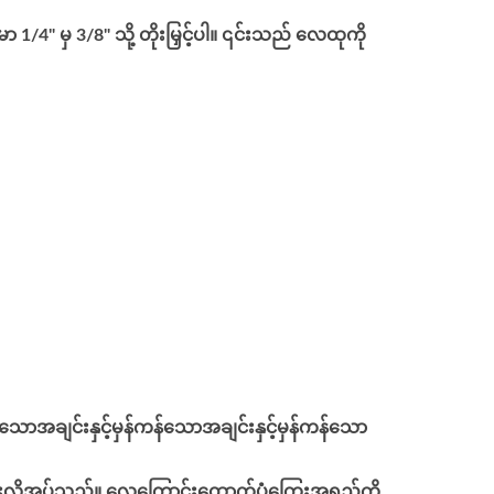
/4" မှ 3/8" သို့ တိုးမြှင့်ပါ။ ၎င်းသည် လေထုကို
်သောအချင်းနှင့်မှန်ကန်သောအချင်းနှင့်မှန်ကန်သော
ျားလိုအပ်သည်။ လေကြောင်းထောက်ပံ့ကြေးအရှည်ကို