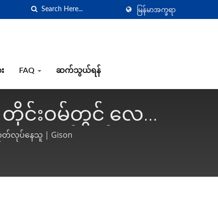
မြန်မာအက္ခရာ
ား
FAQ
ဆက်သွယ်ရန်
 တိုင်းဝမ်တွင် လေ
်ကြာ ထုတ်လုပ်နေသူ |
ထုတ်လုပ်နေသူ | Gison