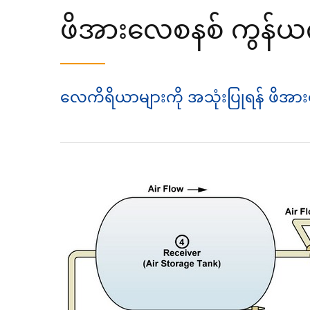
ဖိအားလေစနစ် ကွန်ယက်န
လေကိရိယာများကို အသုံးပြုရန် ဖိအားလ