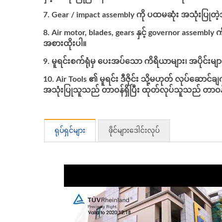
Gear / impact assembly ကို ပထမဆုံး အသုံးပြုတဲ
Air motor, blades, gears နှင့် governor assembly 
အစားထိုးပါ။
မူရင်းစက်ရုံမှ ပေးအပ်သော ကိရိယာများ၊ အပိုင်းမျ
Air Tools ၏ မူရင်း ဒီဇိုင်း သို့မဟုတ် လုပ်ဆောင
အသုံးပြုသူသည် တာဝန်ရှိပြီး ထုတ်လုပ်သူသည် တာဝန်
ရုပ်ရှင်များ
ဖိုင်များဒေါင်းလုပ်