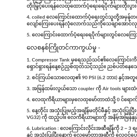
တိုးမြှင့်ပေးရန်လေထုထောက်ပံ့ရေးရေပိုက်များတိုးပွာ
coiled လေကြောင်းထောက်ပံ့ရေးတွင်သူတို့အမှန်
လျော်ကြေးပေးရန်လုံလောက်သည်ကိုသေချာအောင်လုပ
လေကြောင်းထောက်ပံ့ရေးရေပိုက်များတွင်လေကြောင်းဆက
လေစနစ်ကြိုတင်ကာကွယ်မှု -
Compressor Tank မှရေသည်သင်၏လေကြောင်းကိရိယ
ရှောင်ရှားရန်နေ့စဉ်ညှစ်ထုတ်သင့်သည်။ ညစ်ပတ်န
စင်ကြယ်သောလေထု၏ 90 PSI (6.2 ဘား) နှင့်အတူ
အမြန်ထမ်းလွယ်သော coupler ကို Air tools များထဲမှအ
လေထုကိရိယာများမှလေထုမော်တာထဲသို့ 0 င်ရောက်ခ
နေ့တိုင်း အသုံးပြုမည့်အချိန်မတိုင်မီနှင့် အသုံး
VG32) ကို ထည့်ပါ။ လေကိရိယာများကို အနိမ့်အမြန်နှု
Lubrication : လေကြောင်းလိုင်းအဆီချိန်ကို 2 ~ 
နှင့် အသုံးပြုပြီးနောက် လေမော်တာအဆီကို လေဝင်ပေ