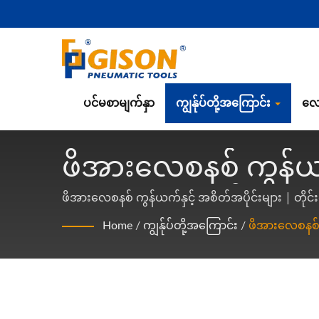
ပင်မစာမျက်နှာ
ကျွန်ုပ်တို့အကြောင်း
လေ
ဖိအားလေစနစ် ကွန်ယက်
ကိရိယာများနှင့် လေ
ဖိအားလေစနစ် ကွန်ယက်နှင့် အစိတ်အပိုင်းများ | တို
Gison
Home
/
ကျွန်ုပ်တို့အကြောင်း
/
ဖိအားလေစနစ် က