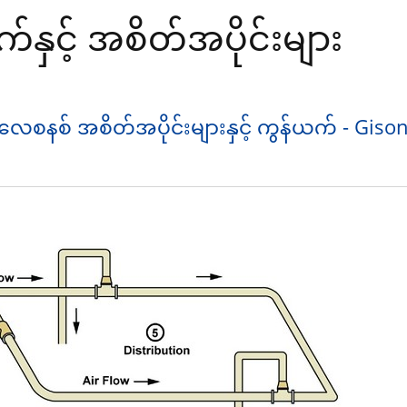
ှင့် အစိတ်အပိုင်းများ
ေစနစ် အစိတ်အပိုင်းများနှင့် ကွန်ယက် - Giso