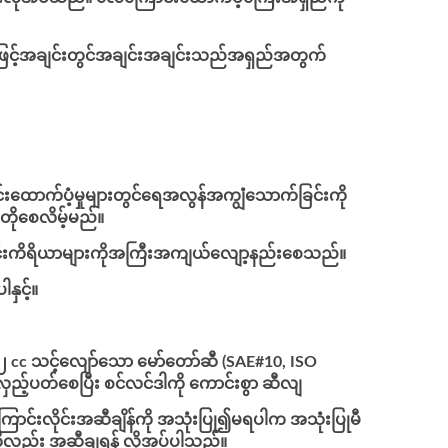
းဖြင့်အချင်းတွင်အချင်းအချင်းသည်အရှည်အတွက်
ာက်ပံ့မှုများတွင်ရေအလွန်အကျွံသောက်ခြင်းကို
ိုစေလိမ့်မည်။
ာင်းကိရိယာများကိုအကြီးအကျယ်လျော့နည်းစေသည်။
နှင့်။
ု့ ၂ cc သင့်လျော်သော မော်တော်ဆီ (SAE#10, ISO
လှည့်ပတ်စေပြီး စင်လင်ဒါကို ကောင်းစွာ ဆီလျ
ြောင်းလိုင်းအဆီချိန်ကို အသုံးပြု၍မရပါက အသုံးပြုမီ
းကိုလည်း အဆီချရန် လိုအပ်ပါသည်။