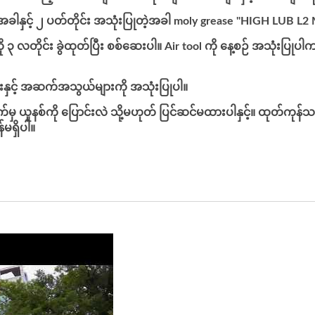
့အခါနှင့် ၂ ပတ်တိုင်း အသုံးပြုတဲ့အခါ moly grease "HIGH LUB L
ကို ၃ လတိုင်း ခွဲထုတ်ပြီး စစ်ဆေးပါ။ Air tool ကို နေ့စဉ် အသုံးပြု
ားနှင့် အဆက်အသွယ်များကို အသုံးပြုပါ။
်ချက်မှ ယူနစ်ကို ပြောင်းလဲ သို့မဟုတ် ပြင်ဆင်မထားပါနှင့်။ ထုတ်က
မရှိပါ။