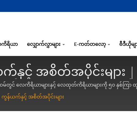
ကိရိယာ
လျှောက်လွှာများ
E-ကတ်တလော့
ဗီဒီယိုမျ
နှင့် အစိတ်အပိုင်းများ |
ထုတ်ကိရိယာများကို ၅၀ နှစ
င်းဝမ်တွင် လေကိရိယာများနှင့် လေထုတ်ကိရိယာများကို ၅၀ နှစ်ကြာ 
ွန်ယက်နှင့် အစိတ်အပိုင်းများ