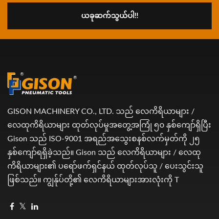
ယခုဆက်သွယ်ပါ!!
GISON MACHINERY CO., LTD. သည် လေကိရိယာများ /
လေထုကိရိယာများ ထုတ်လုပ်မှုအတွေ့အကြုံ ၅၀ နှစ်ကျော်ရှိပြီး
Gison သည် ISO-9001 အရည်အသွေးစနစ်လက်မှတ်ကို ၂၅
နှစ်ကျော်ရရှိခဲ့သည်။ Gison သည် လေကိရိယာများ / လေထု
ကိရိယာများ၏ ပရော်ဖက်ရှင်နယ် ထုတ်လုပ်သူ / ပေးသွင်းသူ
ဖြစ်သည်။ ကျွန်ုပ်တို့၏ လေကိရိယာများအားလုံးကို T