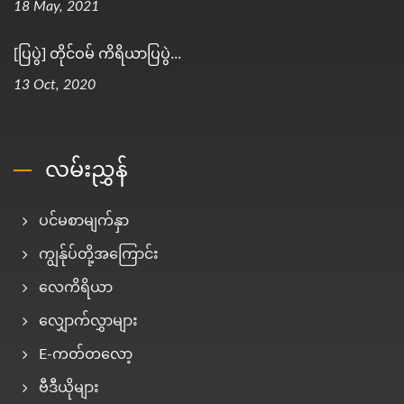
18 May, 2021
[ပြပွဲ] တိုင်ဝမ် ကိရိယာပြပွဲ...
13 Oct, 2020
လမ်းညွှန်
ပင်မစာမျက်နှာ
ကျွန်ုပ်တို့အကြောင်း
လေကိရိယာ
လျှောက်လွှာများ
E-ကတ်တလော့
ဗီဒီယိုများ