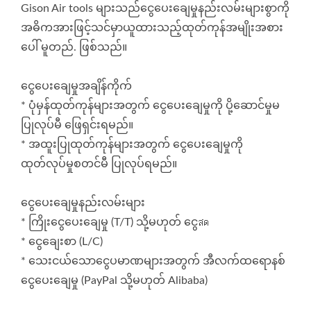
ပါသည်။ အီးမေးလ်: gison@seed.net.tw ; sales@gison.com
Gison Air tools များသည်ငွေပေးချေမှုနည်းလမ်းများစွာကို
အဓိကအားဖြင့်သင်မှာယူထားသည့်ထုတ်ကုန်အမျိုးအစား
ပေါ် မူတည်. ဖြစ်သည်။
ငွေပေးချေမှုအချိန်ကိုက်
* ပုံမှန်ထုတ်ကုန်များအတွက် ငွေပေးချေမှုကို ပို့ဆောင်မှုမ
ပြုလုပ်မီ ဖြေရှင်းရမည်။
* အထူးပြုထုတ်ကုန်များအတွက် ငွေပေးချေမှုကို
ထုတ်လုပ်မှုစတင်မီ ပြုလုပ်ရမည်။
ငွေပေးချေမှုနည်းလမ်းများ
* ကြိုးငွေပေးချေမှု (T/T) သို့မဟုတ် ငွေสด
* ငွေချေးစာ (L/C)
* သေးငယ်သောငွေပမာဏများအတွက် အီလက်ထရောနစ်
ငွေပေးချေမှု (PayPal သို့မဟုတ် Alibaba)