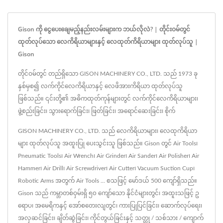
Gison ကို ငွေပေးချေမည့်နည်းလမ်းများက ဘယ်လိုလဲ? | တိုင်းဝမ်တွင်
ထုတ်လုပ်သော လေကိရိယာများနှင့် လေထုတ်ကိရိယာများ ထုတ်လုပ်သူ |
Gison
တိုင်ဝမ်တွင် တည်ရှိသော GISON MACHINERY CO., LTD. သည် 1973 ခု
နှစ်မှစ၍ လက်ကိုင်လေကိရိယာနှင့် လေဖိအားကိရိယာ ထုတ်လုပ်သူ
ဖြစ်သည်။ ၎င်းတို့၏ အဓိကထုတ်ကုန်များတွင် လက်ကိုင်လေကိရိယာများ၊
ဖွဲ့စည်းခြင်း၊ သွားရောက်ခြင်း၊ ဖြတ်ခြင်း၊ အရောင်ဆေးခြင်း၊ စိုက်
GISON MACHINERY CO., LTD. သည် လေကိရိယာများ၊ လေထုကိရိယာ
များ ထုတ်လုပ်သူ အထူးပြု ပေးသွင်းသူ ဖြစ်သည်။ Gison တွင် Air Tools၊
Pneumatic Tools၊ Air Wrench၊ Air Grinder၊ Air Sander၊ Air Polisher၊ Air
Hammer၊ Air Drill၊ Air Screwdriver၊ Air Cutter၊ Vacuum Suction Cup၊
Robotic Arms အတွက် Air Tools ... စသဖြင့် မော်ဒယ် 500 ကျော်ရှိသည်။
Gison သည် ကမ္ဘာတစ်ဝှမ်းရှိ ၅၀ ကျော်သော နိုင်ငံများတွင်၊ အထူးသဖြင့် ဥ
ရောပ၊ အမေရိကနှင့် အော်စတေးလျတွင်၊ ကားပြုပြင်ခြင်း၊ ဆောက်လုပ်ရေး၊
အလှဆင်ခြင်း၊ ချိတ်ဆွဲခြင်း၊ ကိုင်တွယ်ခြင်းနှင့် သတ္တု / သစ်သား / ကျောက်