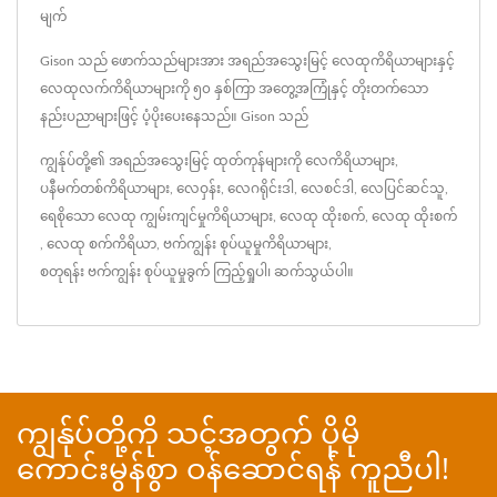
မျက်
Gison သည် ဖောက်သည်များအား အရည်အသွေးမြင့် လေထုကိရိယာများနှင့်
လေထုလက်ကိရိယာများကို ၅၀ နှစ်ကြာ အတွေ့အကြုံနှင့် တိုးတက်သော
နည်းပညာများဖြင့် ပံ့ပိုးပေးနေသည်။ Gison သည်
ကျွန်ုပ်တို့၏ အရည်အသွေးမြင့် ထုတ်ကုန်များကို
လေကိရိယာများ
,
ပနီမက်တစ်ကိရိယာများ
,
လေဝှန်း
,
လေဂရိုင်းဒါ
,
လေစင်ဒါ
,
လေပြင်ဆင်သူ
,
ရေစိုသော လေထု ကျွမ်းကျင်မှုကိရိယာများ
,
လေထု ထိုးစက်
,
လေထု ထိုးစက်
,
လေထု စက်ကိရိယာ
,
ဗက်ကျွန်း စုပ်ယူမှုကိရိယာများ
,
စတုရန်း ဗက်ကျွန်း စုပ်ယူမှုခွက်
ကြည့်ရှုပါ၊
ဆက်သွယ်ပါ
။
ကျွန်ုပ်တို့ကို သင့်အတွက် ပိုမို
ကောင်းမွန်စွာ ဝန်ဆောင်ရန် ကူညီပါ!