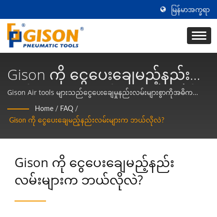
မြန်မာအက္ခရာ
Gison ကို ငွေပေးချေမည့်နည်း
လမ်းများက ဘယ်လိုလဲ? | တိုင်း
Gison Air tools များသည်ငွေပေးချေမှုနည်းလမ်းများစွာကိုအဓိက
အားဖြင့်သင်မှာယူထားသည့်ထုတ်ကုန်အမျိုးအစားပေါ် မူတည်.
ဝမ်တွင် ထုတ်လုပ်သော လေ
Home
/
FAQ
/
ဖြစ်သည်။ ငွေပေးချေမှုအချိန်ကိုက် * ပုံမှန်ထုတ်ကုန်များအတွက် ငွေ
Gison ကို ငွေပေးချေမည့်နည်းလမ်းများက ဘယ်လိုလဲ?
ကိရိယာများနှင့် လေထုတ်
ပေးချေမှုကို ပို့ဆောင်မှုမပြုလုပ်မီ ဖြေရှင်းရမည်။ * အထူးပြုထုတ်ကုန်
များအတွက် ငွေပေးချေမှုကို ထုတ်လုပ်မှုစတင်မီ ပြုလုပ်ရမည်။ ငွေ
ကိရိယာများ ထုတ်လုပ်သူ |
ပေးချေမှုနည်းလမ်းများ * ကြိုးငွေပေးချေမှု (T/T) သို့မဟုတ် ငွေสด *
Gison ကို ငွေပေးချေမည့်နည်း
ငွေချေးစာ (L/C) * သေးငယ်သောငွေပမာဏများအတွက် အီလက်ထရော
Gison
နစ်ငွေပေးချေမှု (PayPal သို့မဟုတ် Alibaba) မှတ်ချက်: ငွေပေးချေမှု
လမ်းများက ဘယ်လိုလဲ?
နည်းလမ်းများက အပိုဆောင်ရွက်မှုကြေးများကွာခြားနိုင်သည်။ သင့်
အမှာစာကို အတည်ပြုစဉ်တွင် Gison အရောင်းကိုယ်စားလှယ်နှင့် အထူး
သင့်လျော်သော ငွေပေးချေမှုရွေးချယ်မှုကို အတည်ပြုရန် အကြံပြု