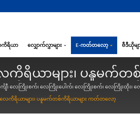
ကိရိယာ
လျှောက်လွှာများ
E-ကတ်တလော့
ဗီဒီယိုမျ
လေကိရိယာများ၊ ပနူမက်တ
ြင့် လေထုကိရိယာများနှင
င်္ကျီ၊ လေကြိုးစက်၊ လေကြိုးပေါက်၊ လေကြိုးစက်၊ လေကြိုးထိုး၊
ုင်၊ လေကြိုးဖြတ်စက်၊ လေကြိုးစတိတ်ပေါက်၊ လေကြိုးနားလည်
| Gison
n လေကိရိယာများ၊ ပနူမက်တစ်ကိရိယာများ ကတ်တလော့