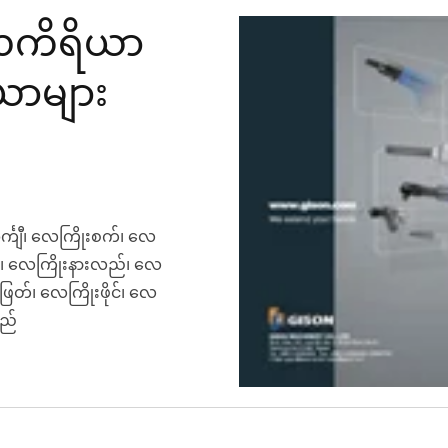
ေကိရိယာ
ယာများ
်္ကျီ၊ လေကြိုးစက်၊ လေ
တ်၊ လေကြိုးနားလည်၊ လေ
ဖြတ်၊ လေကြိုးဖိုင်၊ လေ
လည်