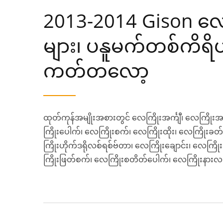
2013-2014 Gison လ
များ၊ ပနူမက်တစ်ကိရိ
ကတ်တလော့
ထုတ်ကုန်အမျိုးအစားတွင် လေကြိုးအင်္ကျီ၊ လေကြိုးအင
ကြိုးပေါက်၊ လေကြိုးစက်၊ လေကြိုးထိုး၊ လေကြိုးခ
ကြိုးဟိုက်ဒရိုလစ်ရစ်ဗ်တာ၊ လေကြိုးချောင်း၊ လေကြိုး
ကြိုးဖြတ်စက်၊ လေကြိုးစတိတ်ပေါက်၊ လေကြိုးနား