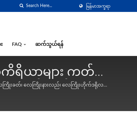
မြန်မာအက္ခရာ
ား
FAQ
ဆက်သွယ်ရန်
စ်ကိရိယာများ ကတ်တ
့် ပနုမက်လက်
 လေကြိုးခတ်၊ လေကြိုးနားလည်၊ လေကြိုးဟိုက်ဒရိုလစ်ရ