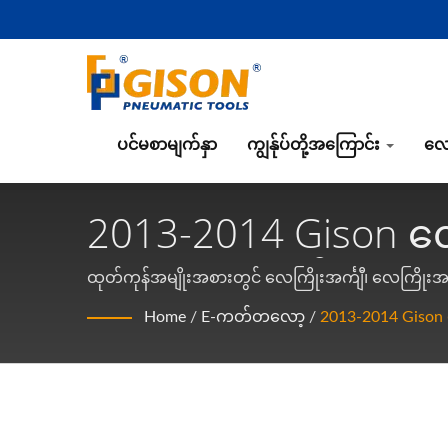
ပင်မစာမျက်နှာ
ကျွန်ုပ်တို့အကြောင်း
လေ
2013-2014 Gison 
လော့ | အရည်အသွေးမ
ထုတ်ကုန်အမျိုးအစားတွင် လေကြိုးအင်္ကျီ၊ လေကြိုးအ
စ်ဗ်တာ၊ လေကြိုးချောင်း၊ လေကြိုးဖြတ်၊ လေကြိုးဖိ
ကိရိယာ ထုတ်လုပ်သူ 
Home
/
E-ကတ်တလော့
/
2013-2014 Giso