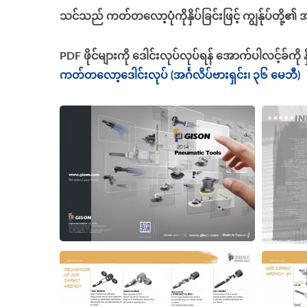
သင်သည် ကတ်တလော့ပုံကိုနှိပ်ခြင်းဖြင့် ကျွန်ုပ်တို့
PDF ဖိုင်များကို ဒေါင်းလုပ်လုပ်ရန် အောက်ပါလင့်ခ်ကို နှ
ကတ်တလော့ဒေါင်းလုပ် (အင်္ဂလိပ်ဗားရှင်း၊ ၃၆ မေဘီ)