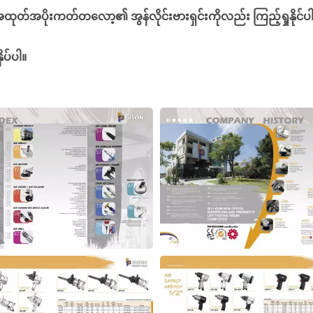
၏ အထုတ်အပိုးကတ်တလော့၏ အွန်လိုင်းဗားရှင်းကိုလည်း ကြည့်ရှုနိုင်
ိပ်ပါ။